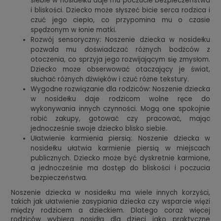
siebie w nosidełku daje mu poczucie bezpieczeństwa
i bliskości. Dziecko może słyszeć bicie serca rodzica i
czuć jego ciepło, co przypomina mu o czasie
spędzonym w łonie matki.
Rozwój sensoryczny: Noszenie dziecka w nosidełku
pozwala mu doświadczać różnych bodźców z
otoczenia, co sprzyja jego rozwijającym się zmysłom.
Dziecko może obserwować otaczający je świat,
słuchać różnych dźwięków i czuć różne tekstury.
Wygodne rozwiązanie dla rodziców: Noszenie dziecka
w nosidełku daje rodzicom wolne ręce do
wykonywania innych czynności. Mogą one spokojnie
robić zakupy, gotować czy pracować, mając
jednocześnie swoje dziecko blisko siebie.
Ułatwienie karmienia piersią: Noszenie dziecka w
nosidełku ułatwia karmienie piersią w miejscach
publicznych. Dziecko może być dyskretnie karmione,
a jednocześnie ma dostęp do bliskości i poczucia
bezpieczeństwa.
Noszenie dziecka w nosidełku ma wiele innych korzyści,
takich jak ułatwienie zasypiania dziecka czy wsparcie więzi
między rodzicem a dzieckiem. Dlatego coraz więcej
rodziców wybiera nosidła dla dzieci jako praktyczne