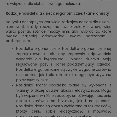
rozwiązanie dla siebie i swojego maluszka.
Rodzaje nosideł dla dzieci: ergonomiczne, tkane, chusty
Na rynku dostępnych jest wiele rodzajów nosideł dla dzieci i
niemowląt. Każdy rodzaj ma swoje zalety i wady, więc
warto poznać różnice między nimi, aby wybrać to, które
będzie najlepiej odpowiadać Twoim potrzebom i
preferencjom.
Nosidełka ergonomiczne: Nosidełka ergonomiczne są
zaprojektowane tak, aby zapewnić odpowiednie
wsparcie dla kręgosłupa i bioder dziecka. Mają
regulowane pasy i panel podtrzymujący dziecko.
Nosidełka ergonomiczne są zwykle wygodne zarówno
dla rodzica, jak i dla dziecka, i mogą być używane
przez dłuższy czas.
Nosidełka tkane: Nosidełka tkane są wykonane z
tkaniny o dużej wytrzymałości i elastyczności. Mogą
być wiązane w różne sposoby, umożliwiając noszenie
dziecka zarówno na brzuszku, jak i na plecach.
Nosidełka tkane są często wybierane przez rodziców,
którzy cenią sobie elastyczność i możliwość
dopasowania nosidełka do swoich preferencji.