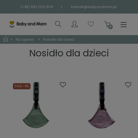
(+48) 883 003 904
|
kontakt@babyandmam.pl
»
»
Na spacer
Nosidło dla dzieci
Nosidło dla dzieci
SALE -9%