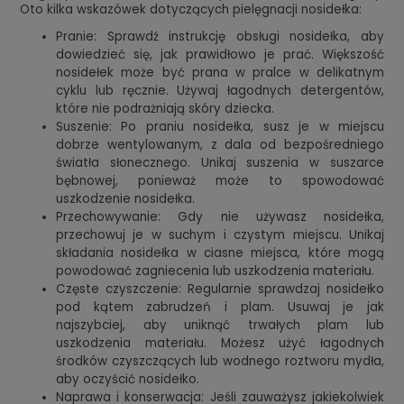
Oto kilka wskazówek dotyczących pielęgnacji nosidełka:
Pranie: Sprawdź instrukcję obsługi nosidełka, aby
dowiedzieć się, jak prawidłowo je prać. Większość
nosidełek może być prana w pralce w delikatnym
cyklu lub ręcznie. Używaj łagodnych detergentów,
które nie podrażniają skóry dziecka.
Suszenie: Po praniu nosidełka, susz je w miejscu
dobrze wentylowanym, z dala od bezpośredniego
światła słonecznego. Unikaj suszenia w suszarce
bębnowej, ponieważ może to spowodować
uszkodzenie nosidełka.
Przechowywanie: Gdy nie używasz nosidełka,
przechowuj je w suchym i czystym miejscu. Unikaj
składania nosidełka w ciasne miejsca, które mogą
powodować zagniecenia lub uszkodzenia materiału.
Częste czyszczenie: Regularnie sprawdzaj nosidełko
pod kątem zabrudzeń i plam. Usuwaj je jak
najszybciej, aby uniknąć trwałych plam lub
uszkodzenia materiału. Możesz użyć łagodnych
środków czyszczących lub wodnego roztworu mydła,
aby oczyścić nosidełko.
Naprawa i konserwacja: Jeśli zauważysz jakiekolwiek