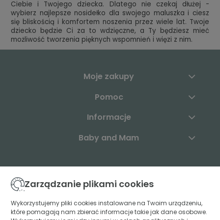
Ciebie i Twojego dziecka. Dlatego nie czekaj dłużej -
wybierz najlepsze nosidełko dla swojego maluszka i ciesz
się bliskością i komfortem noszenia przez wiele lat. Twoje
dziecko będzie Ci za to wdzięczne, a Ty będziesz mieć
możliwość tworzenia pięknych wspomnień i więzi z nim.
Moje zakupy
Pomoc
Informacje
Baby and Mam
Skontaktuj się z nami:
Zarządzanie plikami cookies
+48 883 003 904
Wykorzystujemy pliki cookies instalowane na Twoim urządzeniu,
które pomagają nam zbierać informacje takie jak dane osobowe.
kontakt@babyandmam.pl