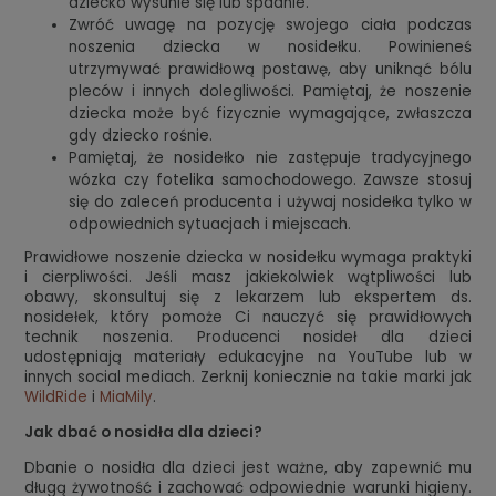
dziecko wysunie się lub spadnie.
Zwróć uwagę na pozycję swojego ciała podczas
noszenia dziecka w nosidełku. Powinieneś
utrzymywać prawidłową postawę, aby uniknąć bólu
pleców i innych dolegliwości. Pamiętaj, że noszenie
dziecka może być fizycznie wymagające, zwłaszcza
gdy dziecko rośnie.
Pamiętaj, że nosidełko nie zastępuje tradycyjnego
wózka czy fotelika samochodowego. Zawsze stosuj
się do zaleceń producenta i używaj nosidełka tylko w
odpowiednich sytuacjach i miejscach.
Prawidłowe noszenie dziecka w nosidełku wymaga praktyki
i cierpliwości. Jeśli masz jakiekolwiek wątpliwości lub
obawy, skonsultuj się z lekarzem lub ekspertem ds.
nosidełek, który pomoże Ci nauczyć się prawidłowych
technik noszenia. Producenci nosideł dla dzieci
udostępniają materiały edukacyjne na YouTube lub w
innych social mediach. Zerknij koniecznie na takie marki jak
WildRide
i
MiaMily
.
Jak dbać o nosidła dla dzieci?
Dbanie o nosidła dla dzieci jest ważne, aby zapewnić mu
długą żywotność i zachować odpowiednie warunki higieny.