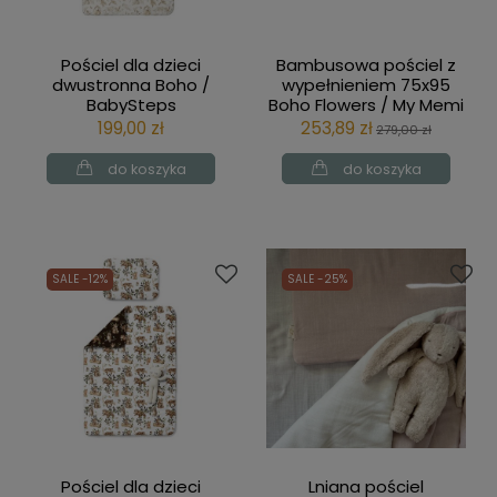
Pościel dla dzieci
Bambusowa pościel z
dwustronna Boho /
wypełnieniem 75x95
BabySteps
Boho Flowers / My Memi
199,00 zł
253,89 zł
279,00 zł
do koszyka
do koszyka
SALE -12%
SALE -25%
Pościel dla dzieci
Lniana pościel