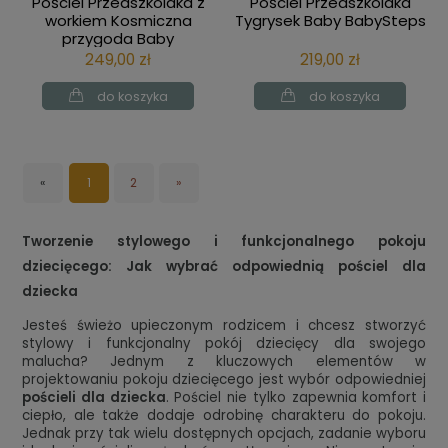
Pościel Przedszkolaka z
Pościel Przedszkolaka
workiem Kosmiczna
Tygrysek Baby BabySteps
przygoda Baby
BabySteps
249,00 zł
219,00 zł
do koszyka
do koszyka
«
1
2
»
Tworzenie stylowego i funkcjonalnego pokoju
dziecięcego: Jak wybrać odpowiednią pościel dla
dziecka
Jesteś świeżo upieczonym rodzicem i chcesz stworzyć
stylowy i funkcjonalny pokój dziecięcy dla swojego
malucha? Jednym z kluczowych elementów w
projektowaniu pokoju dziecięcego jest wybór odpowiedniej
pościeli dla dziecka
. Pościel nie tylko zapewnia komfort i
ciepło, ale także dodaje odrobinę charakteru do pokoju.
Jednak przy tak wielu dostępnych opcjach, zadanie wyboru