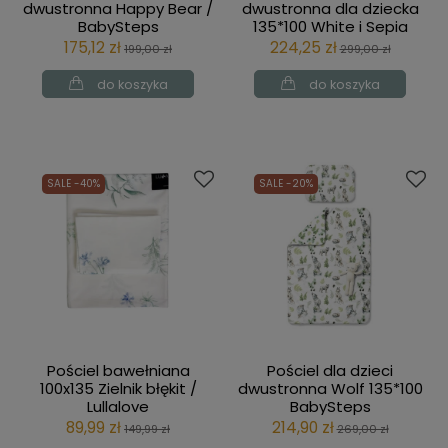
dwustronna Happy Bear /
dwustronna dla dziecka
BabySteps
135*100 White i Sepia
Rose / BabySteps
175,12 zł
224,25 zł
199,00 zł
299,00 zł
do koszyka
do koszyka
SALE -40%
SALE -20%
Pościel bawełniana
Pościel dla dzieci
100x135 Zielnik błękit /
dwustronna Wolf 135*100
Lullalove
BabySteps
89,99 zł
214,90 zł
149,99 zł
269,00 zł