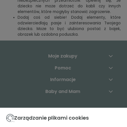
niebezpiecznych przedmiotów. Upewnij się, że
dziecko nie może dotrzeć do kabli czy innych
elementów, które mogłyby stanowić zagrożenie.
Dodaj coś od siebie! Dodaj elementy, które
odzwierciedlają pasje i zainteresowania Twojego
dziecka. Może to być ulubiona postać z bajek,
obrazek lub ozdobna poduszka.
Moje zakupy
Pomoc
Informacje
Baby and Mam
Skontaktuj się z nami:
Zarządzanie plikami cookies
+48 883 003 904