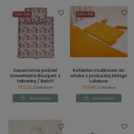
SALE -20%
SALE -35%
Dwustronna pościel
Kołderka muślinowa do
bawełniana Bouquet z
wózka z poduszką Mango
falbanką / Beloff
Lullalove
183,20 zł
109,98 zł
229,00 zł
169,99 zł
do koszyka
do koszyka