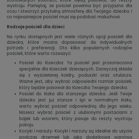
stonowanych kolorach, które będą pasować do reszty
wystroju. Pamiętaj, że pościel powinna być przyjazna dla
oczu i stworzyć przytulną atmosferę dla Twojego dziecka. I
co najważniejsze pościel musi się podobać maluchowi.
Rodzaje pościeli dla dzieci
Na rynku dostępnych jest wiele różnych opcji pościeli dla
dziecka, które można dopasować do indywidualnych
potrzeb i preferencji. Oto kilka popularnych rodzajów
pościeli, które warto rozważyć:
Pościel do łóżeczka: Ta pościel jest przeznaczona
specjalnie dla łóżeczek dziecięcych. Zazwyczaj składa
się z wyściełanej kołdry, poduszki oraz otulacza.
Ważne jest, aby wybrać odpowiedni rozmiar pościeli,
który będzie pasował do łóżeczka Twojego dziecka.
Pościel do łóżka dla starszego dziecka: Jeśli Twoje
dziecko jest już starsze i śpi w normalnym łóżku,
warto wybrać pościel odpowiednią dla jego wieku.
Możesz wybrać pościel z ulubionymi postaciami z
bajek lub wzorem, który pasuje do reszty wystroju
pokoju.
Kocyki i narzuty: Kocyki i narzuty są idealne do użycia
podczas drzemek lub jako dodatkowa warstwa