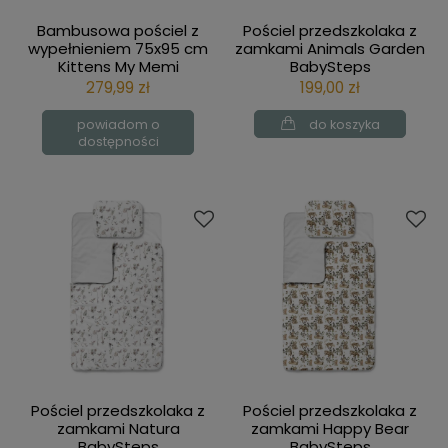
Bambusowa pościel z
Pościel przedszkolaka z
wypełnieniem 75x95 cm
zamkami Animals Garden
Kittens My Memi
BabySteps
279,99 zł
199,00 zł
powiadom o
do koszyka
dostępności
Pościel przedszkolaka z
Pościel przedszkolaka z
zamkami Natura
zamkami Happy Bear
BabySteps
BabySteps