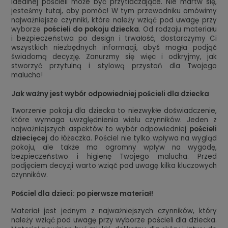
idealnej pościeli może być przytłaczające. Nie martw się,
jesteśmy tutaj, aby pomóc! W tym przewodniku omówimy
najważniejsze czynniki, które należy wziąć pod uwagę przy
wyborze
pościeli do pokoju dziecka
. Od rodzaju materiału
i bezpieczeństwa po design i trwałość, dostarczymy Ci
wszystkich niezbędnych informacji, abyś mogła podjąć
świadomą decyzję. Zanurzmy się więc i odkryjmy, jak
stworzyć przytulną i stylową przystań dla Twojego
malucha!
Jak ważny jest wybór odpowiedniej pościeli dla dziecka
Tworzenie pokoju dla dziecka to niezwykłe doświadczenie,
które wymaga uwzględnienia wielu czynników. Jeden z
najważniejszych aspektów to wybór odpowiedniej
pościeli
dziecięcej
do łóżeczka. Pościel nie tylko wpływa na wygląd
pokoju, ale także ma ogromny wpływ na wygodę,
bezpieczeństwo i higienę Twojego malucha. Przed
podjęciem decyzji warto wziąć pod uwagę kilka kluczowych
czynników.
Pościel dla dzieci: po pierwsze materiał!
Materiał jest jednym z najważniejszych czynników, który
należy wziąć pod uwagę przy wyborze pościeli dla dziecka.