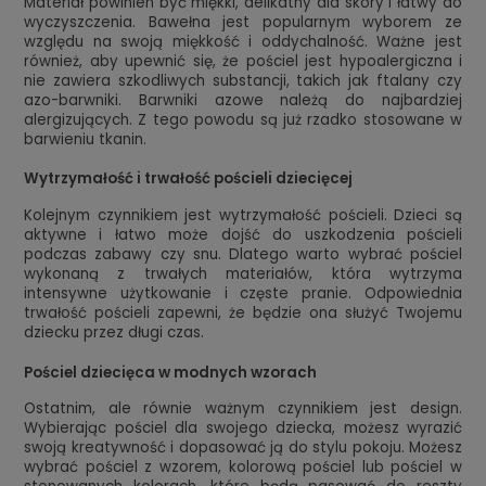
Materiał powinien być miękki, delikatny dla skóry i łatwy do
wyczyszczenia. Bawełna jest popularnym wyborem ze
względu na swoją miękkość i oddychalność. Ważne jest
również, aby upewnić się, że pościel jest hypoalergiczna i
nie zawiera szkodliwych substancji, takich jak ftalany czy
azo-barwniki. Barwniki azowe należą do najbardziej
alergizujących. Z tego powodu są już rzadko stosowane w
barwieniu tkanin.
Wytrzymałość i trwałość pościeli dziecięcej
Kolejnym czynnikiem jest wytrzymałość pościeli. Dzieci są
aktywne i łatwo może dojść do uszkodzenia pościeli
podczas zabawy czy snu. Dlatego warto wybrać pościel
wykonaną z trwałych materiałów, która wytrzyma
intensywne użytkowanie i częste pranie. Odpowiednia
trwałość pościeli zapewni, że będzie ona służyć Twojemu
dziecku przez długi czas.
Pościel dziecięca w modnych wzorach
Ostatnim, ale równie ważnym czynnikiem jest design.
Wybierając pościel dla swojego dziecka, możesz wyrazić
swoją kreatywność i dopasować ją do stylu pokoju. Możesz
wybrać pościel z wzorem, kolorową pościel lub pościel w