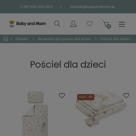
(+48) 883 003 904
|
kontakt@babyandmam.pl
»
»
»
Dziecko
Akcesoria do spania dla dzieci
Pościel dla dzieci
Pościel dla dzieci
SALE -9%