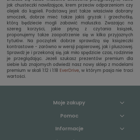
jak chusteczki nawilżające, krem przeciw odparzeniom czy
olejek do kąpieli. Podstawą jest także właściwie dobrany
smoczek, dobrze mieć także jakiś gryzak i grzechotkę,
którą będziecie mogli zabawić maluszka. Zważając na
szereg korzyści, jakie płyną z czytania książek,
proponujemy także zaopatrzenie się w kilka przyjaznych
tytułów. Na początek dobrze sprawdzą się książeczki
kontrastowe - zarówno w wersji papierowej, jak i pluszowej.
Sprawdź je i przekonaj się, jak miło spędzicie czas, rodzinnie
je przeglądając.
Jeżeli szukasz prezentów premium dla
siebie lub znajomych odwiedź nasz nowy sklep z modelami
premium w skali 1:12 i 1:18
EverDrive
, w którym pasja nie traci
wartości.
Moje zakupy
Pomoc
Informacje