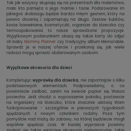
Tak jak wszyscy skupiają się na prezentach dla maleństwa,
mało kto pamięta o jego mamie i tacie. Podarowanie im
jakiegoś drobiazgu będzie bardzo miłym gestem, który na
pewno docenią i zapamiętają na długo. Zestaw kubków,
kosze bawełniane, kosmetyczki, organizer do łóżeczka czy
termoopakowania to nasze sprawdzone propozycje.
Wyjątkowym podarunkiem okażą się także karty do zdjęć
oh baby
Mommy Planner
czy tradycyjny album Memorable.
Sprawdź je w naszej ofercie i przekonaj się, jak wiele
radości mogą sprawić obdarowanym osobom.
Wyjątkowe akcesoria dla dzieci
Kompletując
wyprawkę dla dziecka
, nie zapomnijcie o kilku
podstawowych elementach. Podpowiadamy, o co
powinniście zadbać, zanim na świecie pojawi się Wasza
pociecha. Jeśli chodzi o wyposażenie pokoiku, postawcie
na organizery na łóżeczko, które znacznie ułatwią Wam
funkcjonowanie - szczególnie w pierwszych tygodniach
spędzanych z nowym członkiem rodziny. Poza tym
pomyślcie nad matą do zabawy, na której będziecie mogli
wspólnie spędzać czas. W każdej wyprawce powinny
znaleźć się także właściwe akcesoria pielęgnacyjne, takie