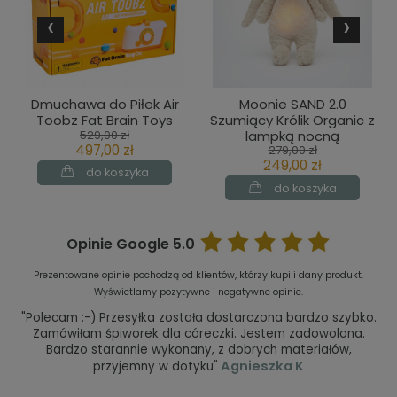
‹
›
Dmuchawa do Piłek Air
Moonie SAND 2.0
Toobz Fat Brain Toys
Szumiący Królik Organic z
529,00 zł
lampką nocną
497,00 zł
279,00 zł
249,00 zł
do koszyka
do koszyka
Opinie Google
5.0
Prezentowane opinie pochodzą od klientów, którzy kupili dany produkt.
Wyświetlamy pozytywne i negatywne opinie.
"Polecam :-) Przesyłka została dostarczona bardzo szybko.
Zamówiłam śpiworek dla córeczki. Jestem zadowolona.
Bardzo starannie wykonany, z dobrych materiałów,
Agnieszka K
przyjemny w dotyku"