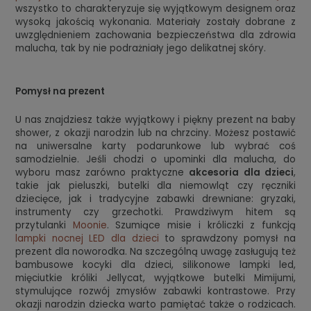
wszystko to charakteryzuje się wyjątkowym designem oraz
wysoką jakością wykonania. Materiały zostały dobrane z
uwzględnieniem zachowania bezpieczeństwa dla zdrowia
malucha, tak by nie podrażniały jego delikatnej skóry.
Pomysł na prezent
U nas znajdziesz także wyjątkowy i piękny prezent na baby
shower, z okazji narodzin lub na chrzciny. Możesz postawić
na uniwersalne karty podarunkowe lub wybrać coś
samodzielnie. Jeśli chodzi o upominki dla malucha, do
wyboru masz zarówno praktyczne
akcesoria dla dzieci
,
takie jak pieluszki, butelki dla niemowląt czy ręczniki
dziecięce, jak i tradycyjne zabawki drewniane: gryzaki,
instrumenty czy grzechotki. Prawdziwym hitem są
przytulanki
Moonie
. Szumiące misie i króliczki z funkcją
lampki nocnej LED dla dzieci
to sprawdzony pomysł na
prezent dla noworodka. Na szczególną uwagę zasługują też
bambusowe kocyki dla dzieci, silikonowe lampki led,
mięciutkie króliki Jellycat, wyjątkowe butelki Mimijumi,
stymulujące rozwój zmysłów zabawki kontrastowe. Przy
okazji narodzin dziecka warto pamiętać także o rodzicach.