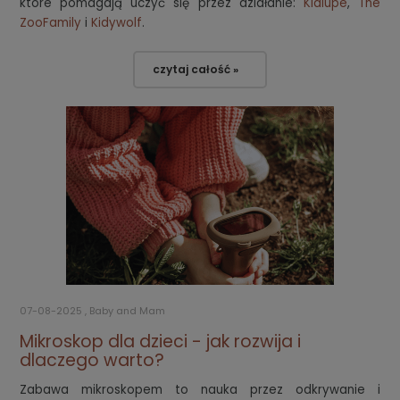
które pomagają uczyć się przez działanie:
Kidlupe
,
The
ZooFamily
i
Kidywolf
.
czytaj całość »
07-08-2025 , Baby and Mam
Mikroskop dla dzieci - jak rozwija i
dlaczego warto?
Zabawa mikroskopem to nauka przez odkrywanie i