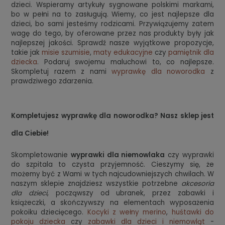
dzieci. Wspieramy artykuły sygnowane polskimi markami,
bo w pełni na to zasługują. Wiemy, co jest najlepsze dla
dzieci, bo sami jesteśmy rodzicami. Przywiązujemy zatem
wagę do tego, by oferowane przez nas produkty były jak
najlepszej jakości. Sprawdź nasze wyjątkowe propozycje,
takie jak
misie szumisie
,
maty edukacyjne
czy
pamiętnik dla
dziecka
. Podaruj swojemu maluchowi to, co najlepsze.
Skompletuj razem z nami
wyprawkę dla noworodka
z
prawdziwego zdarzenia.
Kompletujesz wyprawkę dla noworodka? Nasz sklep jest
dla Ciebie!
Skompletowanie
wyprawki dla niemowlaka
czy wyprawki
do szpitala to czysta przyjemność. Cieszymy się, że
możemy być z Wami w tych najcudowniejszych chwilach. W
naszym sklepie znajdziesz wszystkie potrzebne
akcesoria
dla dzieci
, począwszy od ubranek, przez zabawki i
książeczki, a skończywszy na elementach wyposażenia
pokoiku dziecięcego.
Kocyki z wełny merino
,
huśtawki do
pokoju dziecka
czy
zabawki dla dzieci i niemowląt
-