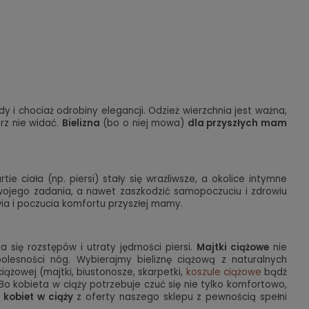
y i chociaż odrobiny elegancji. Odzież wierzchnia jest ważna,
rz nie widać.
Bielizna
(bo o niej mowa)
dla przyszłych mam
ie ciała (np. piersi) stały się wrażliwsze, a okolice intymne
swojego zadania, a nawet zaszkodzić samopoczuciu i zdrowiu
wia i poczucia komfortu przyszłej mamy.
się rozstępów i utraty jędrności piersi.
Majtki ciążowe
nie
olesności nóg. Wybierajmy bieliznę ciążową z naturalnych
iążowej (majtki, biustonosze, skarpetki,
koszule ciążowe
bądź
Bo kobieta w ciąży potrzebuje czuć się nie tylko komfortowo,
a kobiet w ciąży
z oferty naszego sklepu z pewnością spełni