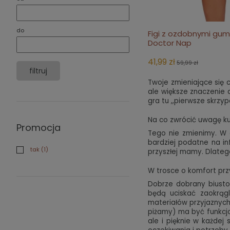
do
Figi z ozdobnymi gum
do 
Doctor Nap
41,99 zł
59,99 zł
filtruj
Twoje zmieniające się c
ale większe znaczenie 
gra tu ,,pierwsze skrzyp
Na co zwrócić uwagę ku
Promocja
Tego nie zmienimy. W ci
bardziej podatne na in
tak
(1)
przyszłej mamy. Dlatego
W trosce o komfort prz
Dobrze dobrany biuston
będą uciskać zaokrągl
materiałów przyjaznych 
piżamy) ma być funkcjo
ale i pięknie w każde