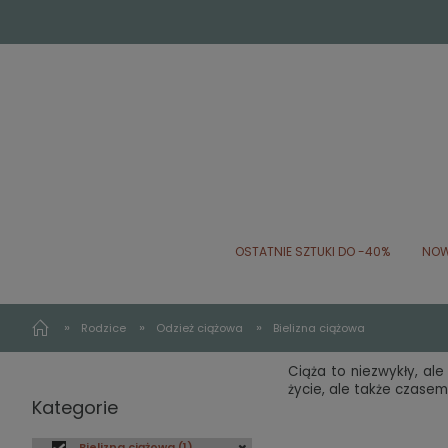
OSTATNIE SZTUKI DO -40%
NOW
»
»
»
Rodzice
Odzież ciążowa
Bielizna ciążowa
Ciąża to niezwykły, al
życie, ale także czasem
Kategorie
Bielizna ciążowa
(1)