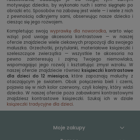
motywując dziecko, by wykonało ruch i samo sięgnęło po
obrazki etc. Sposobów na zabawę jest wiele — i wiele z nich
z pewnością odkryjemy sami, obserwując nasze dziecko i
ciesząc się jego rozwojem.
Kompletując swoją
wyprawkę dla noworodka
, warto więc
wziąć pod uwagę akcesoria kontrastowe — w naszej
ofercie znajdziecie wiele ciekawych propozycji dla swojego
maluszka. Grzechotki, przytulanki, materiałowe książeczki i
szeleszczące zwierzątka — wszystkie te akcesoria na
pewno zainteresują i zajmą Twojego niemowlaka,
wspomagając jego rozwój i kształtując zmysł wzroku. W
naszej ofercie znajdziecie również
książeczki kontrastowe
dla dzieci do 12 miesiąca
, które zapoznają maluchy z
otaczającym je światem. Obok połączenia bieli i czerni,
pojawia się w nich kolor czerwony, czyli kolejny, który widzi
dziecko. W naszej ofercie poza zabawkami kontrastowymi
znajdziesz kontrastowe książeczki. Szukaj ich w dziale
książeczki tradycyjne dla dzieci
.
Moje zakupy