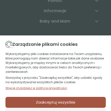
Pomoc
Informacje
Baby and Mam
Skontaktuj się z nami:
Zarządzanie plikami cookies
+48 883 003 904
Wykorzystujemy pliki cookies instalowane na Twoim urządzeniu,
które pomagają nam zbierać informacje takie jak dane osobowe.
kontakt@babyandmam.pl
Wykorzystujemy je między innymi w celach analitycznych i
marketingowych, aby dostosować treści do Twoich preferencji i
zainteresowań.
Skorzystaj z przycisku "Zaakceptuj wszystkie", aby udzielić zgody
Znajdź nas:
na wykorzystywanie wszystkich plików cookies.
Więcej znajdziesz w polityce prywatności
Św. Jerzego 49A lok. U1
15-349 Białystok
Zaakceptuj wszystkie
projekt i realizacja:
oprogramowanie:
Shoper