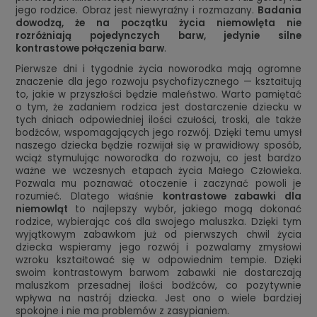
jego rodzice. Obraz jest niewyraźny i rozmazany.
Badania
dowodzą, że na początku życia niemowlęta nie
rozróżniają pojedynczych barw, jedynie silne
kontrastowe połączenia barw
.
Pierwsze dni i tygodnie życia noworodka mają ogromne
znaczenie dla jego rozwoju psychofizycznego — kształtują
to, jakie w przyszłości będzie maleństwo. Warto pamiętać
o tym, że zadaniem rodzica jest dostarczenie dziecku w
tych dniach odpowiedniej ilości czułości, troski, ale także
bodźców, wspomagających jego rozwój. Dzięki temu umysł
naszego dziecka będzie rozwijał się w prawidłowy sposób,
wciąż stymulując noworodka do rozwoju, co jest bardzo
ważne we wczesnych etapach życia Małego Człowieka.
Pozwala mu poznawać otoczenie i zaczynać powoli je
rozumieć. Dlatego właśnie
kontrastowe zabawki dla
niemowląt
to najlepszy wybór, jakiego mogą dokonać
rodzice, wybierając coś dla swojego maluszka. Dzięki tym
wyjątkowym zabawkom już od pierwszych chwil życia
dziecka wspieramy jego rozwój i pozwalamy zmysłowi
wzroku kształtować się w odpowiednim tempie. Dzięki
swoim kontrastowym barwom zabawki nie dostarczają
maluszkom przesadnej ilości bodźców, co pozytywnie
wpływa na nastrój dziecka. Jest ono o wiele bardziej
spokojne i nie ma problemów z zasypianiem.