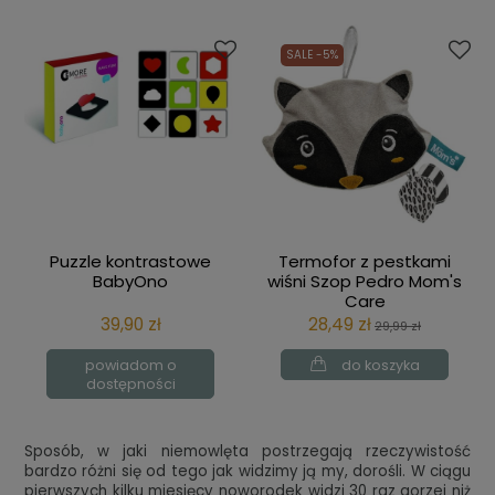
SALE -5%
Puzzle kontrastowe
Termofor z pestkami
BabyOno
wiśni Szop Pedro Mom's
Care
39,90 zł
28,49 zł
29,99 zł
powiadom o
do koszyka
dostępności
Sposób, w jaki niemowlęta postrzegają rzeczywistość
bardzo różni się od tego jak widzimy ją my, dorośli. W ciągu
pierwszych kilku miesięcy noworodek widzi 30 raz gorzej niż