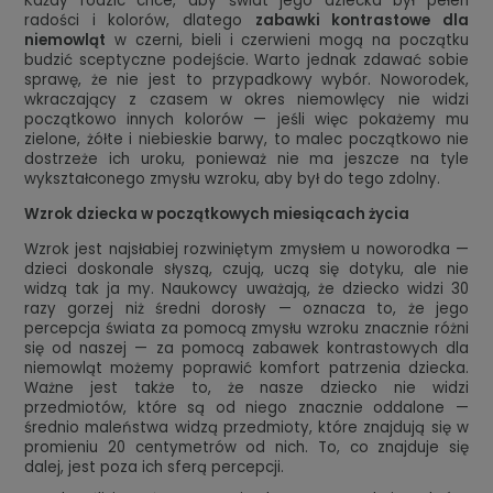
Każdy rodzic chce, aby świat jego dziecka był pełen
radości i kolorów, dlatego
zabawki kontrastowe dla
niemowląt
w czerni, bieli i czerwieni mogą na początku
budzić sceptyczne podejście. Warto jednak zdawać sobie
sprawę, że nie jest to przypadkowy wybór. Noworodek,
wkraczający z czasem w okres niemowlęcy nie widzi
początkowo innych kolorów — jeśli więc pokażemy mu
zielone, żółte i niebieskie barwy, to malec początkowo nie
dostrzeże ich uroku, ponieważ nie ma jeszcze na tyle
wykształconego zmysłu wzroku, aby był do tego zdolny.
Wzrok dziecka w początkowych miesiącach życia
Wzrok jest najsłabiej rozwiniętym zmysłem u noworodka —
dzieci doskonale słyszą, czują, uczą się dotyku, ale nie
widzą tak ja my. Naukowcy uważają, że dziecko widzi 30
razy gorzej niż średni dorosły — oznacza to, że jego
percepcja świata za pomocą zmysłu wzroku znacznie różni
się od naszej — za pomocą zabawek kontrastowych dla
niemowląt możemy poprawić komfort patrzenia dziecka.
Ważne jest także to, że nasze dziecko nie widzi
przedmiotów, które są od niego znacznie oddalone —
średnio maleństwa widzą przedmioty, które znajdują się w
promieniu 20 centymetrów od nich. To, co znajduje się
dalej, jest poza ich sferą percepcji.