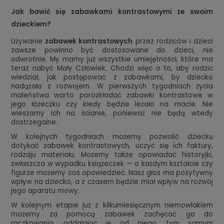
Jak bawić się zabawkami kontrastowymi ze swoim
dzieckiem?
Używanie
zabawek kontrastowych
przez rodziców i dzieci
zawsze powinno być dostosowane do dzieci, nie
odwrotnie. My mamy już wszystkie umiejętności, które ma
teraz nabyć Mały Człowiek. Chodzi więc o to, aby rodzic
wiedział, jak postępować z zabawkami, by dziecko
nadążało z rozwojem. W pierwszych tygodniach życia
maleństwa warto porozkładać zabawki kontrastowe w
jego łóżeczku czy kiedy będzie leżało na macie. Nie
wieszamy ich na ścianie, ponieważ nie będą wtedy
dostrzegalne.
W kolejnych tygodniach możemy pozwolić dziecku
dotykać zabawek kontrastowych, uczyć się ich faktury,
rodzaju materiału. Możemy także opowiadać historyjki,
zwłaszcza w wypadku książeczek — o każdym kształcie czy
figurze możemy coś opowiedzieć. Nasz głos ma pozytywny
wpływ na dziecko, a z czasem będzie miał wpływ na rozwój
jego aparatu mowy.
W kolejnym etapie już z kilkumiesięcznym niemowlakiem
możemy za pomocą zabawek zachęcać go do
raczkowania, oddalając je od niego, tym samym