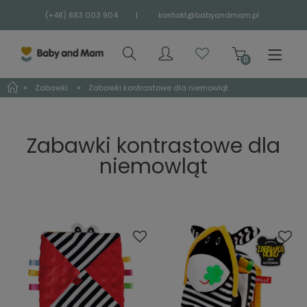
(+48) 883 003 904
|
kontakt@babyandmam.pl
»
»
Zabawki
Zabawki kontrastowe dla niemowląt
Zabawki kontrastowe dla
niemowląt