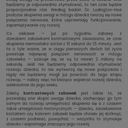
będziemy je odpowiednio stymulować, to ten czas będzie
proporcjonalnie rósł. Według badań Dr. Ludington-Hoe
podczas skupienia uwagi w mózgu dziecka tworzą się nowe
połączenia nerwowe, które usprawniają funkcjonowanie,
zapamiętywanie czy rozwój.
Co ciekawe — już po tygodniu zabawy z
dzieckiem zabawkami kontrastowymi zauważono, że czas
skupienia niemowlaka wzrósł z 10 sekund do 1,5 minuty. Jest
to o tyle ważne, że w ciągu pierwszych dwóch lat życia
powstaje najwięcej połączeń nerwowych w mózgu
człowieka — szacuje się, że są to nawet 2 miliony na
sekundę. Jeśli nie będziemy odpowiednio stymulować
rozwoju dziecka, to nie wytworzą się nowe połączenia i
nigdy nie będziemy mogli już powrócić do tego etapu
rozwoju — należy więc na bieżąco wspierać rozwój dziecka,
adekwatnie do jego wieku.
Zaletą
kontrastowych zabawek
jest także to, że
pozwalają one skupić uwagę dziecka, zachęcając go tym
samym do rozwoju umiejętności skupienia się a z czasem
także umiejętności motorycznych — dziecko, zaciekawione
kształtem czy kolorem zabawki będzie chciało jej dotknąć,
z czasem podnieść, powąchać — wszystko to stymuluje
dziecko i wspomaga znacząco jego rozwój.