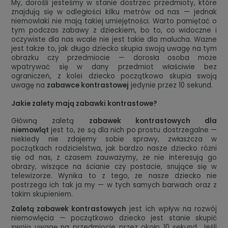
My, dorośli jesteśmy w stanie dostrzec przedmioty, które
znajdują się w odległości kilku metrów od nas — jednak
niemowlaki nie mają takiej umiejętności. Warto pamiętać o
tym podczas zabawy z dzieckiem, bo to, co widoczne i
oczywiste dla nas wcale nie jest takie dla malucha. Ważne
jest także to, jak długo dziecko skupia swoją uwagę na tym
obrazku czy przedmiocie — dorosła osoba może
wpatrywać się w dany przedmiot właściwie bez
ograniczeń, z kolei dziecko początkowo skupia swoją
uwagę na
zabawce kontrastowej
jedynie przez 10 sekund.
Jakie zalety mają zabawki kontrastowe?
Główną zaletą
zabawek kontrastowych dla
niemowląt
jest to, że są dla nich po prostu dostrzegalne —
niekiedy nie zdajemy sobie sprawy, zwłaszcza w
początkach rodzicielstwa, jak bardzo nasze dziecko różni
się od nas, z czasem zauważymy, że nie interesują go
obrazy, wiszące na ścianie czy postacie, snujące się w
telewizorze. Wynika to z tego, że nasze dziecko nie
postrzega ich tak ja my — w tych samych barwach oraz z
takim skupieniem.
Zaletą zabawek kontrastowych
jest ich wpływ na rozwój
niemowlęcia — początkowo dziecko jest stanie skupić
swoją uwagę na przedmiocie przez około 10 sekund. Jeśli