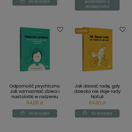
do koszyka
powiadom o
dostępności
nowość
Odporność psychiczna.
Jak dawać radę, gdy
Jak wzmacniać dzieci i
dziecko nie daje rady
nastolatki w radzeniu
Natuli
sobie z przemocą Natuli
64,00 zł
64,00 zł
do koszyka
do koszyka