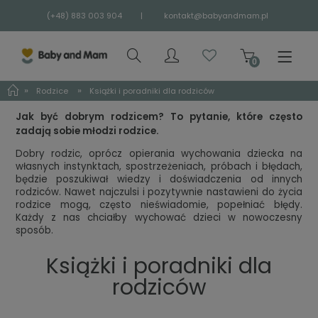
(+48) 883 003 904
|
kontakt@babyandmam.pl
»
»
Rodzice
Książki i poradniki dla rodziców
Jak być dobrym rodzicem? To pytanie, które często
zadają sobie młodzi rodzice.
Dobry rodzic, oprócz opierania wychowania dziecka na
własnych instynktach, spostrzeżeniach, próbach i błędach,
będzie poszukiwał wiedzy i doświadczenia od innych
rodziców. Nawet najczulsi i pozytywnie nastawieni do życia
rodzice mogą, często nieświadomie, popełniać błędy.
Każdy z nas chciałby wychować dzieci w nowoczesny
sposób.
Książki i poradniki dla
rodziców