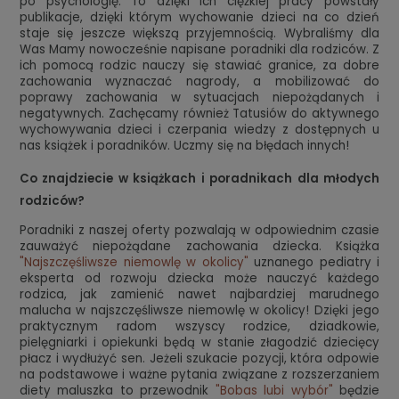
po psychologię. To dzięki ich ciężkiej pracy powstały
publikacje, dzięki którym wychowanie dzieci na co dzień
staje się jeszcze większą przyjemnością. Wybraliśmy dla
Was Mamy nowocześnie napisane poradniki dla rodziców. Z
ich pomocą rodzic nauczy się stawiać granice, za dobre
zachowania wyznaczać nagrody, a mobilizować do
poprawy zachowania w sytuacjach niepożądanych i
negatywnych. Zachęcamy również Tatusiów do aktywnego
wychowywania dzieci i czerpania wiedzy z dostępnych u
nas książek i poradników. Uczmy się na błędach innych!
Co znajdziecie w książkach i poradnikach dla młodych
rodziców?
Poradniki z naszej oferty pozwalają w odpowiednim czasie
zauważyć niepożądane zachowania dziecka. Książka
"Najszczęśliwsze niemowlę w okolicy"
uznanego pediatry i
eksperta od rozwoju dziecka może nauczyć każdego
rodzica, jak zamienić nawet najbardziej marudnego
malucha w najszczęśliwsze niemowlę w okolicy! Dzięki jego
praktycznym radom wszyscy rodzice, dziadkowie,
pielęgniarki i opiekunki będą w stanie złagodzić dziecięcy
płacz i wydłużyć sen. Jeżeli szukacie pozycji, która odpowie
na podstawowe i ważne pytania związane z rozszerzaniem
diety maluszka to przewodnik
"Bobas lubi wybór"
będzie