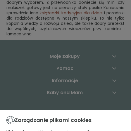
dobrym wyborem. Z przewodnika dowiecie się m.in. czy
maluszek gotowy jest na pierwszy stały posiłek.Koniecznie
sprawdźcie inne
książeczki tradycyjne dla dzieci
i poradniki
dla rodziców dostępne w naszym sklepiku. To nie tylko
kopalnia wiedzy o rozwoju dzieci, ale także dobry pretekst
do wspólnych, czytelniczych wieczorów przy kominku i
lampce wina.
Moje zakupy
Pomoc
Informacje
Baby and Mam
Skontaktuj się z nami:
Zarządzanie plikami cookies
+48 883 003 904