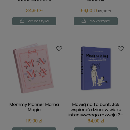
34,90 zł
99,00 zł
119,00 zł
do koszyka
do koszyka
Mommy Planner Mama
Mówią na to bunt. Jak
Magic
wspierać dzieci w wieku
intensywnego rozwoju 2–
4 lat Natuli
119,00 zł
64,00 zł