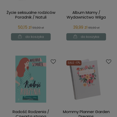
Życie seksualne rodziców
Album Mamy /
Poradnik / Natuli
Wydawnictwo Wilga
50,15 zł
39,99 zł
59,00 zł
99,90 zł
do koszyka
do koszyka
SALE -17%
Radość Rodzenia /
Mommy Planner Garden
Czwarta strona
Dreams