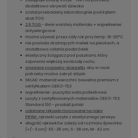
dodatkowo okrywać dziecka
został przebadany laboratoryjnie pod kątem
skali TOG
2,5 TOG
- dwie warstwy materiału + wypełnienie
antyalergiczne
można używać przez cały rok przy temp. 18-20°C
nie posiada drażniących metek na pleckach, a
dodatkowo osłania podbródek
elastyczny ściągacz pod paszkami, który
zapewnia większą swobodę ruchu
wywijane nogawko-skarpetki
, aby w razie
potrzeby można zakryć stópki
SKŁAD: materiał wierzchni: bawełna premium z
certyfikatem OEKO-TEX
wypełnienie- puszysta wata poliestrowa
uszyty z certyfikowanych materiałów OEKO-TEX
Standard 100 - produkt polski
odpinane rękawki mocowane na napy
PRYM-
rękawki uszyte z elastycznego jerseyu
długość rękawków zależy od rozmiaru śpiworka
(+/- 3 cm): XS- 35 cm, S- 38 cm, M- 42 cm.