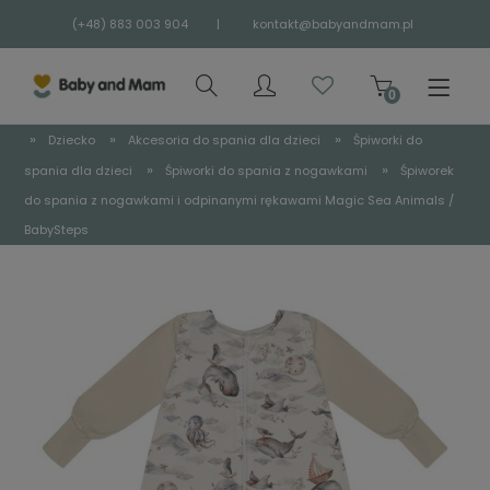
(+48) 883 003 904
|
kontakt@babyandmam.pl
»
»
»
Dziecko
Akcesoria do spania dla dzieci
Śpiworki do
»
»
spania dla dzieci
Śpiworki do spania z nogawkami
Śpiworek
do spania z nogawkami i odpinanymi rękawami Magic Sea Animals /
BabySteps