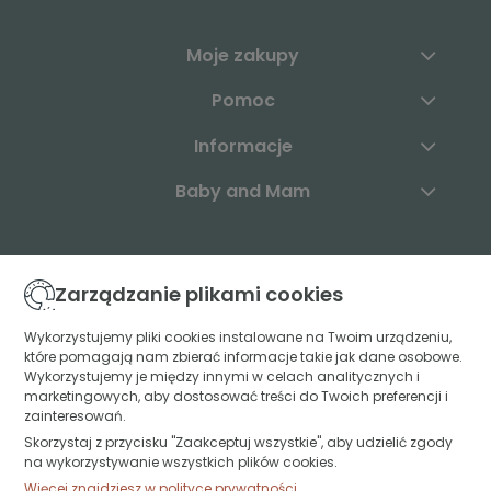
Moje zakupy
Pomoc
Informacje
Baby and Mam
Skontaktuj się z nami:
Zarządzanie plikami cookies
+48 883 003 904
Wykorzystujemy pliki cookies instalowane na Twoim urządzeniu,
które pomagają nam zbierać informacje takie jak dane osobowe.
kontakt@babyandmam.pl
Wykorzystujemy je między innymi w celach analitycznych i
marketingowych, aby dostosować treści do Twoich preferencji i
zainteresowań.
Skorzystaj z przycisku "Zaakceptuj wszystkie", aby udzielić zgody
Znajdź nas:
na wykorzystywanie wszystkich plików cookies.
Więcej znajdziesz w polityce prywatności