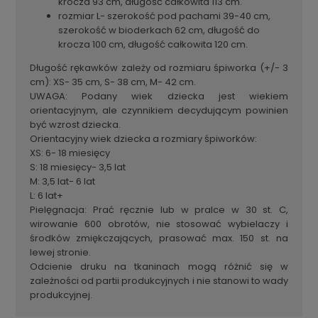
krocza 93 cm, długość całkowita 113 cm.
rozmiar L- szerokość pod pachami 39-40 cm,
szerokość w bioderkach 62 cm, długość do
krocza 100 cm, długość całkowita 120 cm.
Długość rękawków zależy od rozmiaru śpiworka (+/- 3
cm): XS- 35 cm, S- 38 cm, M- 42 cm.
UWAGA: Podany wiek dziecka jest wiekiem
orientacyjnym, ale czynnikiem decydującym powinien
być wzrost dziecka.
Orientacyjny wiek dziecka a rozmiary śpiworków:
XS: 6- 18 miesięcy
S: 18 miesięcy- 3,5 lat
M: 3,5 lat- 6 lat
L: 6 lat+
Pielęgnacja: Prać ręcznie lub w pralce w 30 st. C,
wirowanie 600 obrotów, nie stosować wybielaczy i
środków zmiękczających, prasować max. 150 st. na
lewej stronie.
Odcienie druku na tkaninach mogą różnić się w
zależności od partii produkcyjnych i nie stanowi to wady
produkcyjnej.