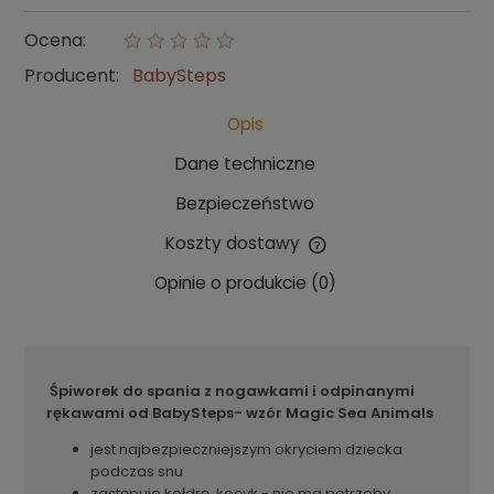
Ocena:
Producent:
BabySteps
Opis
Dane techniczne
Bezpieczeństwo
Koszty dostawy
Cena nie zawiera ewentualnych kosztów płatności
Opinie o produkcie (0)
Śpiworek do spania z nogawkami i odpinanymi
rękawami od BabySteps- wzór Magic Sea Animals
jest najbezpieczniejszym okryciem dziecka
podczas snu
zastępuje kołdrę, kocyk - nie ma potrzeby