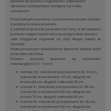
Śpiworki do spania z nogawkami i odpinanymi
rękawami od BabySteps dostępne są w kilku
rozmiarach
Przed zakupem prosimy o porównanie wzrostu dziecka
z podanymi niżej wymiarami.
Z założenia śpiworek powinien być luźny, a dół zapięcia
powinien sięgać nawet nieco powyżej kostek dziecka.
Jeśli ściągacze nogawek są zbyt długie, należy je
wywinąć.
Dzięki powyższym wskazówkom śpiworek będzie służył
przez kilka sezonów.
Podane wymiary śpiworka są wymiarami
orientacyjnymi (+/- 3 cm):
rozmiar XS- szerokość pod pachami 32-34 cm,
szerokość w bioderkach 42 cm, długość do
krocza 60 cm, długość całkowita 75 cm.
rozmiar S- szerokość pod pachami 33-36 cm,
szerokość w bioderkach 50 cm, długość do
krocza 75 cm, długość całkowita 95 cm.
rozmiar M- szerokość pod pachami 36-38 cm,
szerokość w bioderkach 58 cm, długość do