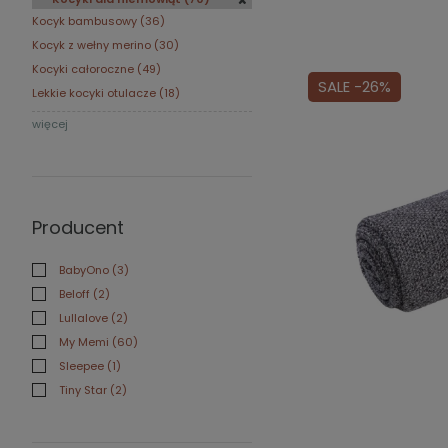
Kocyk bambusowy
(36)
Kocyk z wełny merino
(30)
Kocyki całoroczne
(49)
SALE -26%
Lekkie kocyki otulacze
(18)
więcej
Producent
BabyOno
(3)
Beloff
(2)
Lullalove
(2)
My Memi
(60)
Sleepee
(1)
Tiny Star
(2)