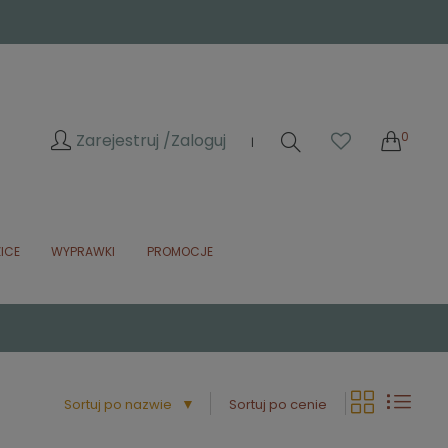
0
Zarejestruj /
Zaloguj
|
ICE
WYPRAWKI
PROMOCJE
▼
Sortuj po nazwie
Sortuj po cenie