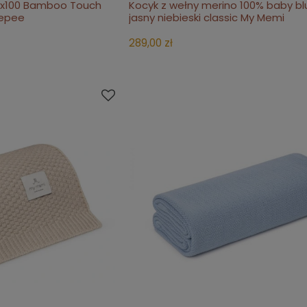
x100 Bamboo Touch
Kocyk z wełny merino 100% baby bl
koszyka
do koszyka
eepee
jasny niebieski classic My Memi
289,00 zł