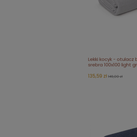
Lekki kocyk - otulac
do 
srebra 100x100 light g
135,59 zł
149,00 zł