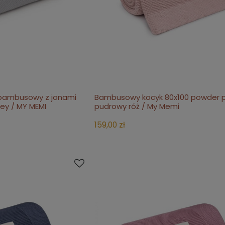
z bambusowy z jonami
Bambusowy kocyk 80x100 powder p
koszyka
powiadom o dostępności
rey / MY MEMI
pudrowy róż / My Memi
159,00 zł