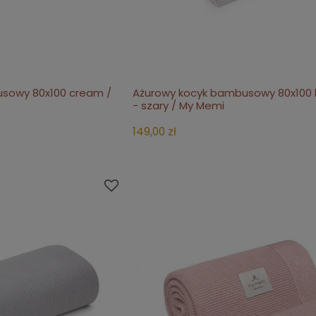
sowy 80x100 cream /
Ażurowy kocyk bambusowy 80x100 l
koszyka
do koszyka
- szary / My Memi
149,00 zł