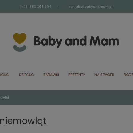
(+48) 883 003 904
|
kontakt@babyandmam.pl
OŚCI
DZIECKO
ZABAWKI
PREZENTY
NA SPACER
RODZ
mowląt
 niemowląt