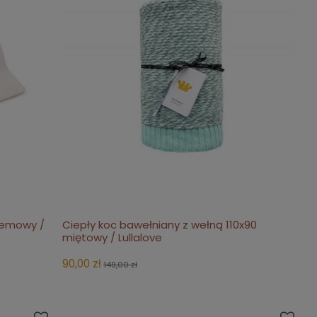
remowy /
Ciepły koc bawełniany z wełną 110x90
do koszyka
miętowy / Lullalove
90,00 zł
149,00 zł