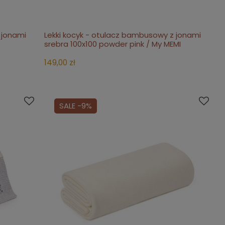
 jonami
Lekki kocyk - otulacz bambusowy z jonami
do koszyka
srebra 100x100 powder pink / My MEMI
149,00 zł
SALE -9%