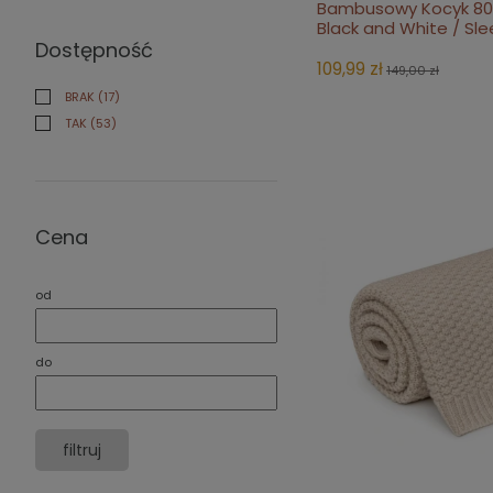
Bambusowy Kocyk 80
do 
Black and White / Sl
Dostępność
109,99 zł
149,00 zł
BRAK
(17)
TAK
(53)
Cena
od
do
filtruj