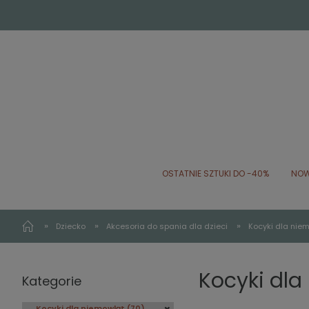
OSTATNIE SZTUKI DO -40%
NOW
»
»
»
Dziecko
Akcesoria do spania dla dzieci
Kocyki dla nie
Kocyki dla
Kategorie
Kocyki dla niemowląt
(70)