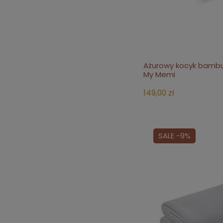
Ażurowy kocyk bambu
do 
My Memi
149,00 zł
SALE -9%