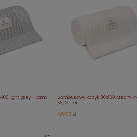
00 light grey - jasny
Bambusowy kocyk 80x100 cream k
koszyka
do koszyka
My Memi
159,00 zł