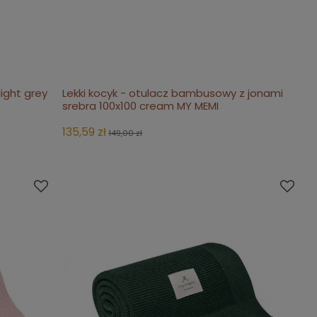
ight grey
Lekki kocyk - otulacz bambusowy z jonami
do koszyka
srebra 100x100 cream MY MEMI
135,59 zł
149,00 zł