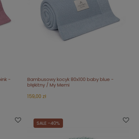
ink -
Bambusowy kocyk 80x100 baby blue -
do koszyka
błękitny / My Memi
159,00 zł
SALE -40%