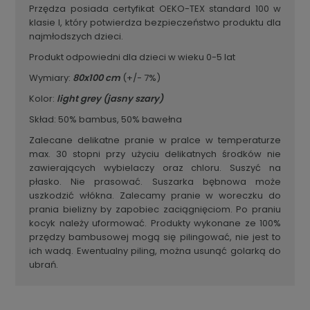
Przędza posiada certyfikat OEKO-TEX standard 100 w
klasie I, który potwierdza bezpieczeństwo produktu dla
najmłodszych dzieci.
Produkt odpowiedni dla dzieci w wieku 0-5 lat
Wymiary:
80x100
cm
(+/- 7%)
Kolor:
light grey (jasny szary)
Skład: 50% bambus, 50% bawełna
Zalecane delikatne pranie w pralce w temperaturze
max. 30 stopni przy użyciu delikatnych środków nie
zawierających wybielaczy oraz chloru. Suszyć na
płasko. Nie prasować. Suszarka bębnowa może
uszkodzić włókna. Zalecamy pranie w woreczku do
prania bielizny by zapobiec zaciągnięciom. Po praniu
kocyk należy uformować. Produkty wykonane ze 100%
przędzy bambusowej mogą się pilingować, nie jest to
ich wadą. Ewentualny piling, można usunąć golarką do
ubrań.