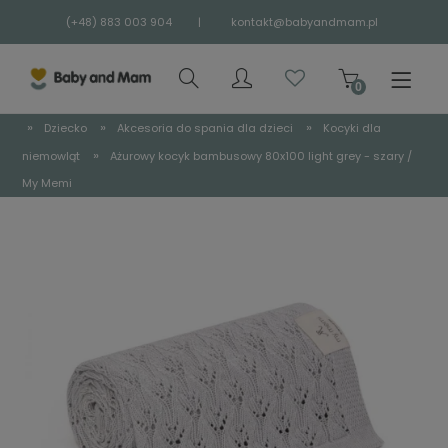
(+48) 883 003 904
|
kontakt@babyandmam.pl
»
»
»
Dziecko
Akcesoria do spania dla dzieci
Kocyki dla
»
niemowląt
Ażurowy kocyk bambusowy 80x100 light grey - szary /
My Memi