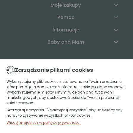
Moje zakupy
Pomoc
Informacje
Baby and Mam
Skontaktuj się z nami:
Zarządzanie plikami cookies
+48 883 003 904
Wykorzystujemy pliki cookies instalowane na Twoim urządzeniu,
które pomagają nam zbierać informacje takie jak dane osobowe.
kontakt@babyandmam.pl
Wykorzystujemy je między innymi w celach analitycznych i
marketingowych, aby dostosować treści do Twoich preferencji i
zainteresowań.
Skorzystaj z przycisku "Zaakceptuj wszystkie", aby udzielić zgody
Znajdź nas:
na wykorzystywanie wszystkich plików cookies.
Więcej znajdziesz w polityce prywatności
Św. Jerzego 49A lok. U1
15-349 Białystok