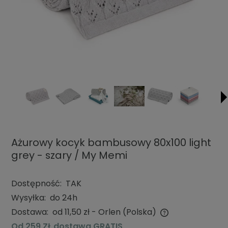
Ażurowy kocyk bambusowy 80x100 light
grey - szary / My Memi
Dostępność:
TAK
Wysyłka:
do 24h
Dostawa:
od 11,50 zł
- Orlen
(Polska)
Cena nie zawiera ewentualnych kosztów płatności
Od 259 ZŁ dostawa GRATIS