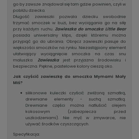
go by zawsze znajdował się tam gdzie powinien, czyli w
pobliżu dziecka.
Długość zawieszki pozwala dziecku swobodnie
trzymać smoczek w buzi, bez wyciągania go na siłę
przy każdym ruchu.
Zawieszka do smoczka Little Bear
posiada uniwersalny klips, dzięki któremu można
przypiąć go do ubrania. Obręcz zawieszki pasuje do
większości smoczków na rynku. Niezastąpiony element
ułatwiający wyciągnięcie smoczka na czas snu
maluszka.
Zawieszka
j
est przyjazna środowisku i
bezpieczna. Piękne, pastelowe kolory cieszą oko.
Jak czyścić zawieszkę do smoczka Mymami Mały
Miś?
silikonowe kuleczki czyścić zwilżoną szmatką,
drewniane elementy - suchą szmatką.
Drewniane części można natłuścić olejem
kokosowym (zabezpiecza przed
uszkodzeniami). Nie myć w zmywarce, nie
używać środków czyszczących.
Specyfikacja: