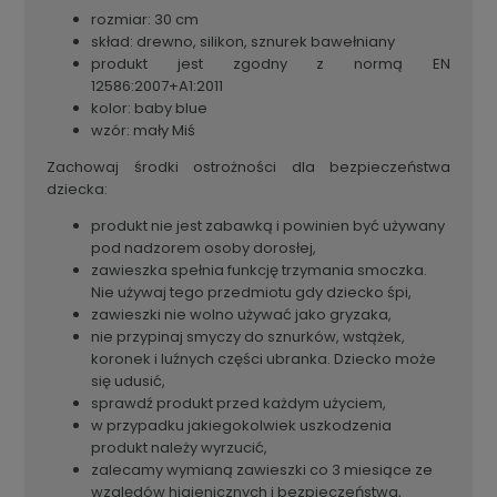
rozmiar: 30 cm
s
kład: drewno, silikon, sznurek bawełniany
p
rodukt jest zgodny z normą EN
12586:2007+A1:2011
kolor: baby blue
wzór: mały Miś
Zachowaj środki ostrożności dla bezpieczeństwa
dziecka:
produkt nie jest zabawką i powinien być używany
pod nadzorem osoby dorosłej,
zawieszka spełnia funkcję trzymania smoczka.
Nie używaj tego przedmiotu gdy dziecko śpi,
zawieszki nie wolno używać jako gryzaka,
nie przypinaj smyczy do sznurków, wstążek,
koronek i luźnych części ubranka. Dziecko może
się udusić,
sprawdź produkt przed każdym użyciem,
w przypadku jakiegokolwiek uszkodzenia
produkt należy wyrzucić,
zalecamy wymianą zawieszki co 3 miesiące ze
względów higienicznych i bezpieczeństwa,