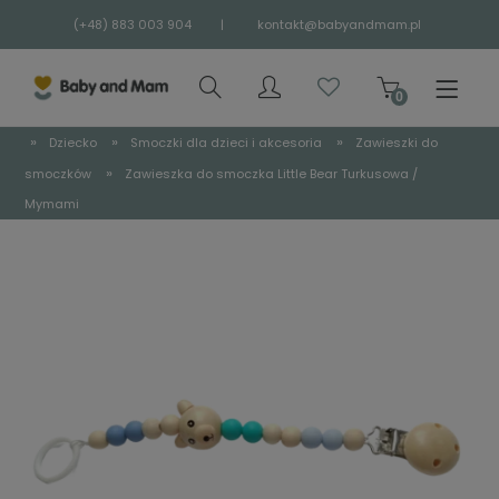
(+48) 883 003 904
|
kontakt@babyandmam.pl
»
»
»
Dziecko
Smoczki dla dzieci i akcesoria
Zawieszki do
»
smoczków
Zawieszka do smoczka Little Bear Turkusowa /
Mymami