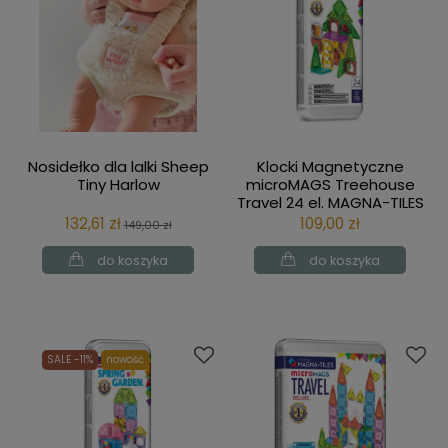
Nosidełko dla lalki Sheep
Klocki Magnetyczne
Tiny Harlow
microMAGS Treehouse
Travel 24 el. MAGNA-TILES
132,61 zł
109,00 zł
149,00 zł
do koszyka
do koszyka
SALE -11%
nowość