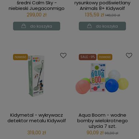
średni Calm Sky -
rysunkowy podświetlany
niebieski Juegaconmigo
Animals 8+ Kidywolf
299,00 zł
135,59 zł
149,00 zł
do koszyka
do koszyka
nowość
SALE -9%
nowość
Kidymetal - wykrywacz
Aqua Boom - wodne
detektor metalu Kidywolf
bomby wielokrotnego
użycia 7 szt.
Juegaconmigo
319,00 zł
90,09 zł
99,00 zł