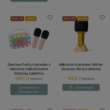
SALE -11%
nowość
SALE -11%
nowość
Zestaw Party Karaoke z
Mikrofon Karaoke Glitter
dwoma mikrofonami
Groove Złoty Lalarma
Różowy Lalarma
266,11 zł
168,21 zł
299,00 zł
189,00 zł
powiadom o
do koszyka
dostępności