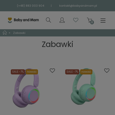
(+48) 883 003 904
|
kontakt@babyandmam.pl
»
Zabawki
Zabawki
SALE -7%
nowość
SALE -7%
nowość