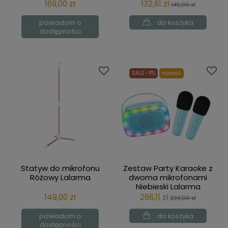
dzieci i nastolatków
169,00 zł
132,61 zł
149,00 zł
Niebieskie Lalarma
powiadom o
do koszyka
dostępności
SALE -11%
nowość
Statyw do mikrofonu
Zestaw Party Karaoke z
Różowy Lalarma
dwoma mikrofonami
Niebieski Lalarma
149,00 zł
266,11 zł
299,00 zł
powiadom o
do koszyka
dostępności