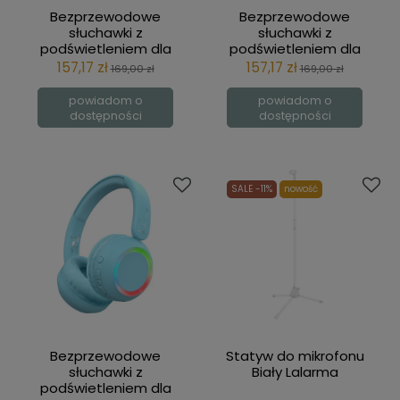
Bezprzewodowe
Bezprzewodowe
słuchawki z
słuchawki z
podświetleniem dla
podświetleniem dla
dzieci i nastolatków
dzieci i nastolatków
157,17 zł
157,17 zł
169,00 zł
169,00 zł
Fioletowe Lalarma
Miętowe Lalarma
powiadom o
powiadom o
dostępności
dostępności
SALE -11%
nowość
Bezprzewodowe
Statyw do mikrofonu
słuchawki z
Biały Lalarma
podświetleniem dla