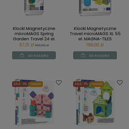
Klocki Magnetyczne
Klocki Magnetyczne
microMAGS Spring
Travel microMAGS XL 55
Garden Travel 24 el.
el. MAGNA-TILES
MAGNA-TILES
97,01 zł
199,00 zł
109,00 zł
do koszyka
do koszyka
SALE -11%
nowość
SALE -11%
nowość