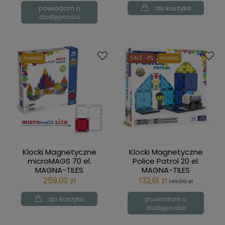
powiadom o
do koszyka
dostępności
nowość
SALE -11%
nowość
Klocki Magnetyczne
Klocki Magnetyczne
microMAGS 70 el.
Police Patrol 20 el.
MAGNA-TILES
MAGNA-TILES
259,00 zł
132,61 zł
149,00 zł
do koszyka
powiadom o
dostępności