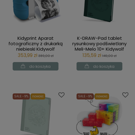
Kidyprint Aparat
K-DRAW-Pad tablet
fotograficzny z drukarką
rysunkowy podświetlany
niebieski Kidywolf
Meli-Melo 10+ Kidywolf
353,99 zł
135,59 zł
389,00 zł
149,00 zł
do koszyka
do koszyka
SALE -9%
nowość
SALE -9%
nowość