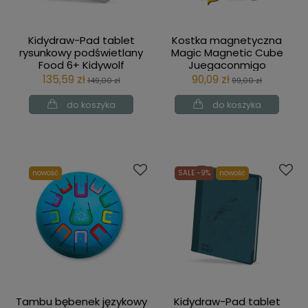
Kidydraw-Pad tablet
Kostka magnetyczna
rysunkowy podświetlany
Magic Magnetic Cube
Food 6+ Kidywolf
Juegaconmigo
135,59 zł
90,09 zł
149,00 zł
99,00 zł
do koszyka
do koszyka
nowość
SALE -9%
nowość
Tambu bębenek językowy
Kidydraw-Pad tablet