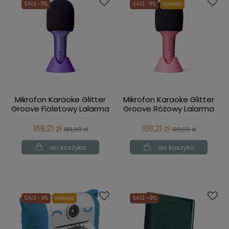
SALE -11%
SALE -11%
nowość
Mikrofon Karaoke Glitter
Mikrofon Karaoke Glitter
Groove Fioletowy Lalarma
Groove Różowy Lalarma
168,21 zł
168,21 zł
189,00 zł
189,00 zł
do koszyka
do koszyka
SALE -9%
nowość
SALE -9%