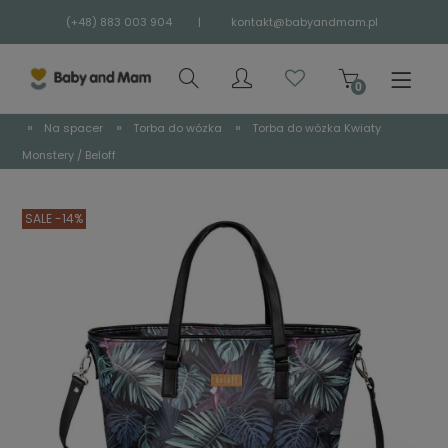
(+48) 883 003 904
|
kontakt@babyandmam.pl
»
»
»
Na spacer
Torba do wózka
Torba do wózka Kwiaty
Monstery / Beloff
SALE -14%