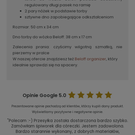
regulowany długi pasek na ramię
2 pary nóżek w podstawie torby
sztywne dno zapobiegające odkształceniom
Rozmiar: 50 cm x 34 cm
Dno torby do wózka Beloff: 38 cm x 17 cm
Zalecenia prania: czyścimy wilgotną szmatką, nie
pierzemy w pralce
W naszej ofercie znajdziesz też
Beloff organizer
, który
idealnie sprawdzi się na spacery.
Opinie Google
5.0
Prezentowane opinie pochodzą od klientów, którzy kupili dany produkt.
Wyświetlamy pozytywne i negatywne opinie.
"Polecam :-) Przesyłka została dostarczona bardzo szybko.
Zamówiłam śpiworek dla córeczki. Jestem zadowolona.
Bardzo starannie wykonany, z dobrych materiałów,