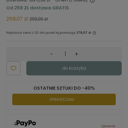
Cena nie zawiera ewentualnych kosztów płatności
Od 259 ZŁ dostawa GRATIS
258,07 zł
299,00 zł
Najniższa cena z 30 dni przed tą promocją:
278,07 zł
Jeżeli produkt jest sprzedawany
krócej niż 30 dni, wyświetlana jest
najniższa cena od momentu, kiedy
-
+
produkt pojawił się w sprzedaży.
do koszyka
OSTATNIE SZTUKI DO -40%
SPRAWDZAM
Sprawdź