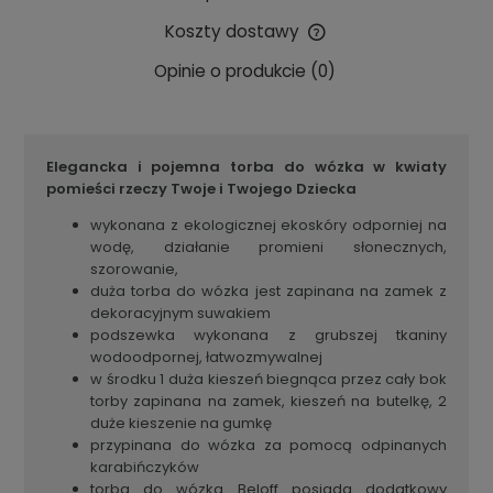
Koszty dostawy
Cena nie zawiera ewentualnych kosztów płatności
Opinie o produkcie (0)
Elegancka i pojemna torba do wózka w kwiaty
pomieści rzeczy Twoje i Twojego Dziecka
wykonana z ekologicznej ekoskóry odporniej na
wodę, działanie promieni słonecznych,
szorowanie,
duża torba do wózka jest zapinana na zamek z
dekoracyjnym suwakiem
podszewka wykonana z grubszej tkaniny
wodoodpornej, łatwozmywalnej
w środku 1 duża kieszeń biegnąca przez cały bok
torby zapinana na zamek, kieszeń na butelkę, 2
duże kieszenie na gumkę
przypinana do wózka za pomocą odpinanych
karabińczyków
torba do wózka Beloff posiada dodatkowy