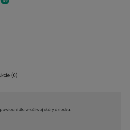
ukcie (0)
entualnych
wiedni dla wrażliwej skóry dziecka.