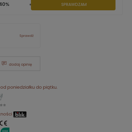
-40%
SPRAWDZAM
********
Sprawdź
dodaj opinię
d poniedziałku do piątku.
⭐⭐
tności