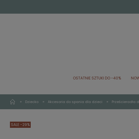
OSTATNIE SZTUKI DO -40%
NOW
»
»
»
Dziecko
Akcesoria do spania dla dzieci
Prześcieradła d
SALE -29%