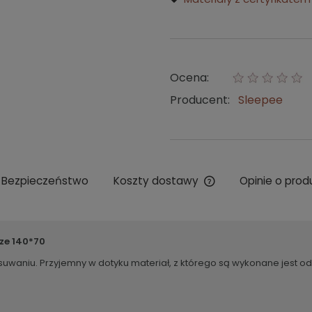
Ocena:
Producent:
Sleepee
Bezpieczeństwo
Koszty dostawy
Opinie o prod
Cena nie zawiera ew
kosztów płatności
ze 140*70
niu. Przyjemny w dotyku materiał, z którego są wykonane jest odpo