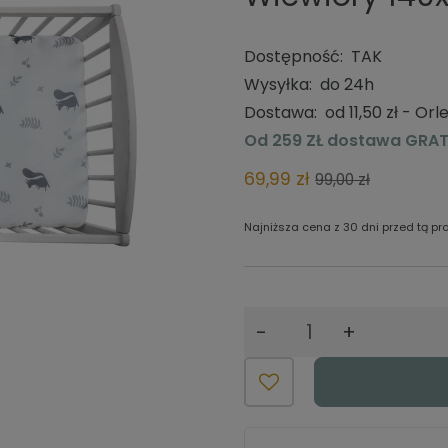
Dostępność:
TAK
Wysyłka:
do 24h
Dostawa:
od 11,50 zł
- Orl
Od 259 ZŁ dostawa GRAT
Cena nie zawiera e
69,99 zł
kosztów płatności
99,00 zł
Najniższa cena z 30 dni przed tą p
Jeżeli produkt jest 
krócej niż 30 dni, wyś
najniższa cena od m
-
+
produkt pojawił się 