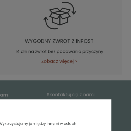
WYGODNY ZWROT Z INPOST
14 dni na zwrot bez podawania przyczyny
Zobacz więcej
>
Skontaktuj się z nami:
Mam
+48 883 003 904
kontakt@babyandmam.pl
 Wykorzystujemy je między innymi w celach