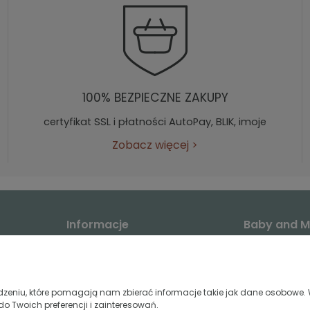
100% BEZPIECZNE ZAKUPY
certyfikat SSL i płatności AutoPay, BLIK, imoje
Zobacz więcej
>
Informacje
Baby and 
Aktualności
O nas
Regulamin sklepu
Opinie Rodziców
acji
Polityka prywatności
Opinie Google
dzeniu, które pomagają nam zbierać informacje takie jak dane osobowe.
i
Informacja o cookie
Blog
o Twoich preferencji i zainteresowań.