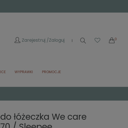
0
Zarejestruj /
Zaloguj
|
ICE
WYPRAWKI
PROMOCJE
 do łóżeczka We care
70 / Sleepee