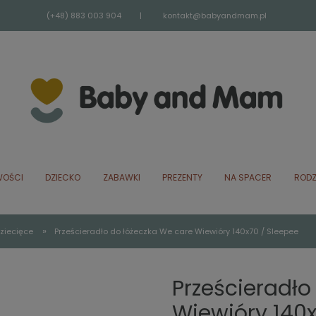
(+48) 883 003 904
|
kontakt@babyandmam.pl
OŚCI
DZIECKO
ZABAWKI
PREZENTY
NA SPACER
RODZ
»
ziecięce
Prześcieradło do łóżeczka We care Wiewióry 140x70 / Sleepee
Prześcieradło
Wiewióry 140x