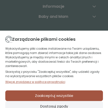
Informacje
Baby and Mam
Skontaktuj się z nami:
Zarządzanie plikami cookies
+48 883 003 904
Wykorzystujemy pliki cookies instalowane na Twoim urządzeniu,
które pomagają nam zbierać informacje takie jak dane osobowe.
kontakt@babyandmam.pl
Wykorzystujemy je między innymi w celach analitycznych i
marketingowych, aby dostosować treści do Twoich preferencji i
zainteresowań.
Skorzystaj z przycisku "Zaakceptuj wszystkie", aby udzielić zgody
Znajdź nas:
na wykorzystywanie wszystkich plików cookies.
Więcej znajdziesz w polityce prywatności
Św. Jerzego 49A lok. U1
15-349 Białystok
Zaakceptuj wszystkie
projekt i realizacja:
oprogramowanie:
Shoper
Dostosuj zgody