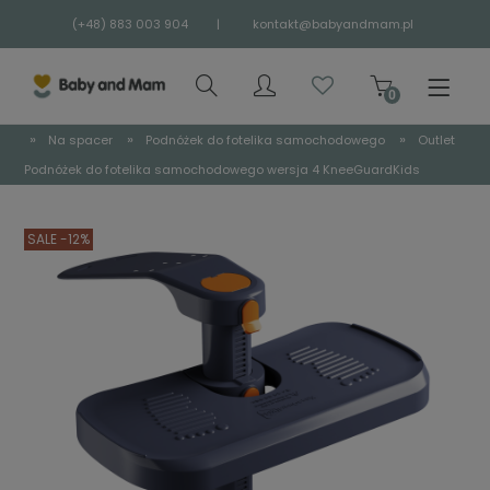
(+48) 883 003 904
|
kontakt@babyandmam.pl
»
»
»
Na spacer
Podnóżek do fotelika samochodowego
Outlet
Podnóżek do fotelika samochodowego wersja 4 KneeGuardKids
SALE -12%