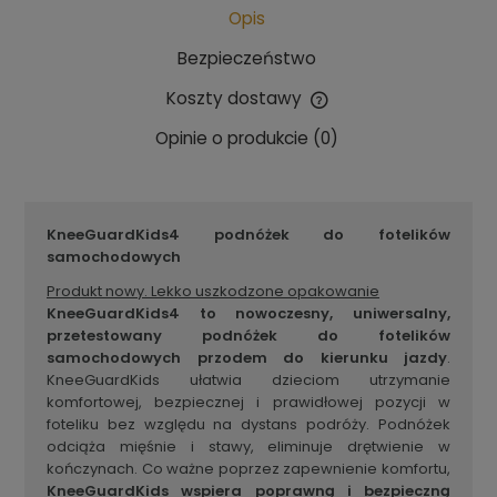
Opis
Bezpieczeństwo
Koszty dostawy
Cena nie zawiera ewentualnych kosztów płatności
Opinie o produkcie (0)
KneeGuardKids4 podnóżek do fotelików
samochodowych
Produkt nowy. Lekko uszkodzone opakowanie
KneeGuardKids4 to nowoczesny, uniwersalny,
przetestowany podnóżek do fotelików
samochodowych przodem do kierunku jazdy
.
KneeGuardKids ułatwia dzieciom utrzymanie
komfortowej, bezpiecznej i prawidłowej pozycji w
foteliku bez względu na dystans podróży. Podnóżek
odciąża mięśnie i stawy, eliminuje drętwienie w
kończynach. Co ważne poprzez zapewnienie komfortu,
KneeGuardKids wspiera poprawną i bezpieczną