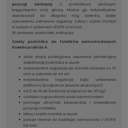
pozycję siedzącą
, z prawidłowo ułożonym
kręgosłupem oraz głową. Można go indywidualnie
dopasować do długości nóg dziecka, dzięki
szerokiemu zakresowi regulacji. Łatwy i szybki montaż
w autach z systemem ISOFIX oraz bez.
W zestawie: podnóżek, instrukcja.
Zalety podnóżka do fotelików samochodowych
KneeGuardKids 4:
duża stopa podłogowa zapewnia perfekcyjną
stabilizację podnóżka w aucie
indywidualna regulacja do wzrostu dziecka co 70
mm w zakresie aż 44 cm
indywidualna regulacja kąta ustawienia
platformy (podparcia stawów skokowych)
od 2 do 10 lat (nośność podparcia do 30 kg)
odciąża nogi podczas jazdy samochodem
pomaga utrzymać bezpieczną i prawidłową
pozycję w foteliku
łatwy i szybki montaż w aucie
pasuje niemal do każdego samochodu z ISOFIX
lub bez