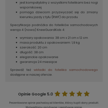
jest kompatybilny z wszystkimi fotelikami bez nogi
wspornikowej
pomaga dzieciom przyzwyczaić się do zmiany
kierunku jazdy z tyłu (RWF) do przodu
Specyfikacja podnóżka do fotelików samochodowych
wersja 4 (nowa) KneeGuardKids 4:
wymiary opakowania: 38 cm x 21 cm x 12 cm
masa produktu z opakowaniem: 1,9 kg
szerokość: 20 cm
długość: 38 cm
eleganckie opakowanie
gwarancja 24 miesiące
Sprawdź też
wkładki do fotelika samochodowego
dostępne w naszej ofercie.
Opinie Google
5.0
Prezentowane opinie pochodzą od klientów, którzy kupili dany produkt.
Wyświetlamy pozytywne i negatywne opinie.