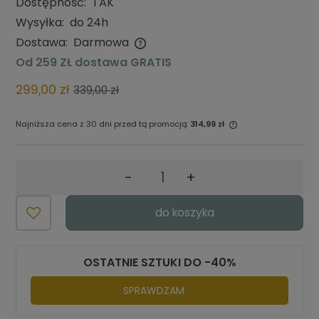
Dostępność:
TAK
Wysyłka:
do 24h
Dostawa:
Darmowa
Cena nie zawiera ewentualnych kosztów płatności
Od 259 ZŁ dostawa GRATIS
299,00 zł
339,00 zł
Najniższa cena z 30 dni przed tą promocją:
314,99 zł
Jeżeli produkt jest sprzedawany
krócej niż 30 dni, wyświetlana jest
najniższa cena od momentu, kiedy
-
+
produkt pojawił się w sprzedaży.
do koszyka
OSTATNIE SZTUKI DO -40%
SPRAWDZAM