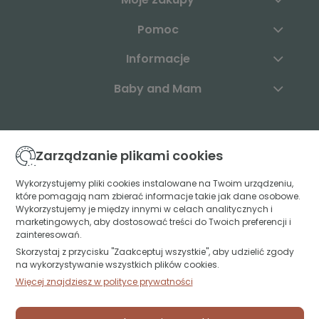
Pomoc
Informacje
Baby and Mam
Skontaktuj się z nami:
Zarządzanie plikami cookies
+48 883 003 904
Wykorzystujemy pliki cookies instalowane na Twoim urządzeniu,
które pomagają nam zbierać informacje takie jak dane osobowe.
kontakt@babyandmam.pl
Wykorzystujemy je między innymi w celach analitycznych i
marketingowych, aby dostosować treści do Twoich preferencji i
zainteresowań.
Skorzystaj z przycisku "Zaakceptuj wszystkie", aby udzielić zgody
Znajdź nas:
na wykorzystywanie wszystkich plików cookies.
Więcej znajdziesz w polityce prywatności
Św. Jerzego 49A lok. U1
15-349 Białystok