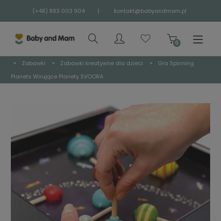
(+48) 883 003 904
|
kontakt@babyandmam.pl
»
»
»
Zabawki
Zabawki kreatywne dla dzieci
Gra Spinning
Planets Wirujące Planety SVOORA