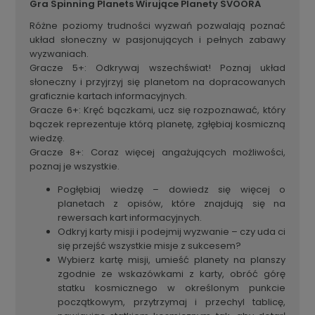
Gra Spinning Planets Wirujące Planety SVOORA
Różne poziomy trudności wyzwań pozwalają poznać
układ słoneczny w pasjonujących i pełnych zabawy
wyzwaniach.
Gracze 5+: Odkrywaj wszechświat! Poznaj układ
słoneczny i przyjrzyj się planetom na dopracowanych
graficznie kartach informacyjnych.
Gracze 6+: Kręć bączkami, ucz się rozpoznawać, który
bączek reprezentuje którą planetę, zgłębiaj kosmiczną
wiedzę.
Gracze 8+: Coraz więcej angażujących możliwości,
poznaj je wszystkie.
Pogłębiaj wiedzę – dowiedz się więcej o
planetach z opisów, które znajdują się na
rewersach kart informacyjnych.
Odkryj karty misji i podejmij wyzwanie – czy uda ci
się przejść wszystkie misje z sukcesem?
Wybierz kartę misji, umieść planety na planszy
zgodnie ze wskazówkami z karty, obróć górę
statku kosmicznego w określonym punkcie
początkowym, przytrzymaj i przechyl tablicę,