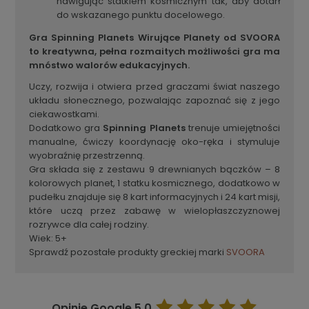
nawigując statkiem kosmicznym tak, aby dotarł
do wskazanego punktu docelowego.
Gra Spinning Planets Wirujące Planety od SVOORA
to k
reatywna, pełna rozmaitych możliwości gra ma
mnóstwo walorów edukacyjnych.
Uczy, rozwija i otwiera przed graczami świat naszego
układu słonecznego, pozwalając zapoznać się z jego
ciekawostkami.
Dodatkowo gra
Spinning Planets
trenuje umiejętności
manualne, ćwiczy koordynację oko-ręka i stymuluje
wyobraźnię przestrzenną.
Gra składa się z zestawu 9 drewnianych bączków – 8
kolorowych planet, 1 statku kosmicznego, dodatkowo w
pudełku znajduje się 8 kart informacyjnych i 24 kart misji,
które uczą przez zabawę w wielopłaszczyznowej
rozrywce dla całej rodziny.
Wiek: 5+
Sprawdź pozostałe produkty greckiej marki
SVOORA
Opinie Google
5.0