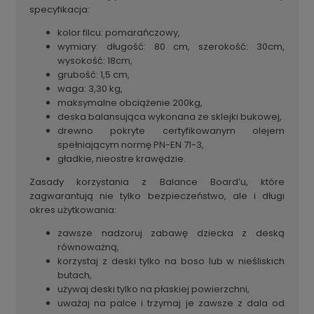
specyfikacja:
kolor filcu: pomarańczowy,
wymiary: długość: 80 cm, szerokość: 30cm,
wysokość: 18cm,
grubość: 1,5 cm,
waga: 3,30 kg,
maksymalne obciążenie 200kg,
deska balansująca wykonana ze sklejki bukowej,
drewno pokryte certyfikowanym olejem
spełniającym normę PN-EN 71-3,
gładkie, nieostre krawędzie.
Zasady korzystania z Balance Board’u, które
zagwarantują nie tylko bezpieczeństwo, ale i długi
okres użytkowania:
zawsze nadzoruj zabawę dziecka z deską
równoważną,
korzystaj z deski tylko na boso lub w nieśliskich
butach,
używaj deski tylko na płaskiej powierzchni,
uważaj na palce i trzymaj je zawsze z dala od