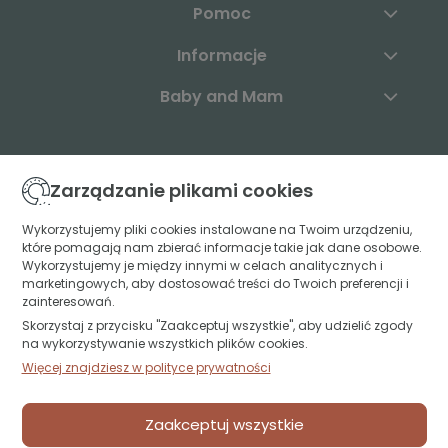
Pomoc
Informacje
Baby and Mam
Skontaktuj się z nami:
Zarządzanie plikami cookies
+48 883 003 904
Wykorzystujemy pliki cookies instalowane na Twoim urządzeniu,
które pomagają nam zbierać informacje takie jak dane osobowe.
kontakt@babyandmam.pl
Wykorzystujemy je między innymi w celach analitycznych i
marketingowych, aby dostosować treści do Twoich preferencji i
zainteresowań.
Skorzystaj z przycisku "Zaakceptuj wszystkie", aby udzielić zgody
Znajdź nas:
na wykorzystywanie wszystkich plików cookies.
Więcej znajdziesz w polityce prywatności
Św. Jerzego 49A lok. U1
15-349 Białystok
Zaakceptuj wszystkie
projekt i realizacja:
oprogramowanie:
Shoper