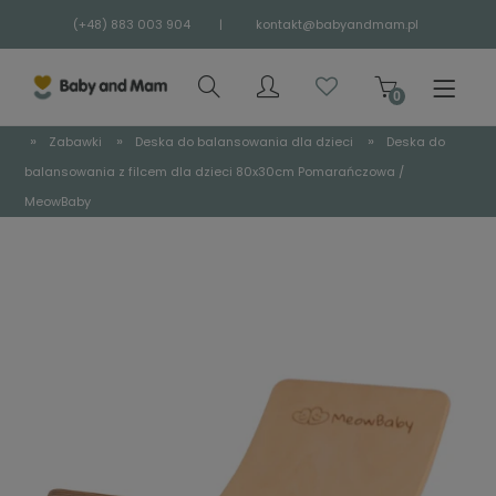
(+48) 883 003 904
|
kontakt@babyandmam.pl
»
»
»
Zabawki
Deska do balansowania dla dzieci
Deska do
balansowania z filcem dla dzieci 80x30cm Pomarańczowa /
MeowBaby