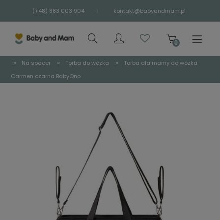
(+48) 883 003 904
|
kontakt@babyandmam.pl
»
»
»
Na spacer
Torba do wózka
Torba dla mamy do wózka
Carmen czarna BabyOno