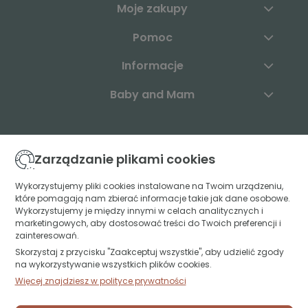
Moje zakupy
Pomoc
Informacje
Baby and Mam
Skontaktuj się z nami:
Zarządzanie plikami cookies
+48 883 003 904
Wykorzystujemy pliki cookies instalowane na Twoim urządzeniu,
które pomagają nam zbierać informacje takie jak dane osobowe.
kontakt@babyandmam.pl
Wykorzystujemy je między innymi w celach analitycznych i
marketingowych, aby dostosować treści do Twoich preferencji i
zainteresowań.
Skorzystaj z przycisku "Zaakceptuj wszystkie", aby udzielić zgody
Znajdź nas:
na wykorzystywanie wszystkich plików cookies.
Więcej znajdziesz w polityce prywatności
Św. Jerzego 49A lok. U1
15-349 Białystok