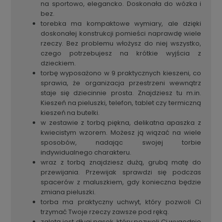
na sportowo, elegancko. Doskonała do wózka i
bez.
torebka ma kompaktowe wymiary, ale dzięki
doskonałej konstrukcji pomieści naprawdę wiele
rzeczy. Bez problemu włożysz do niej wszystko,
czego potrzebujesz na krótkie wyjścia z
dzieckiem.
torbę wyposażono w 9 praktycznych kieszeni, co
sprawia, że organizacja przestrzeni wewnątrz
staje się dziecinnie prosta. Znajdziesz tu m.in.
Kieszeń na pieluszki, telefon, tablet czy termiczną
kieszeń na butelki.
w zestawie z torbą piękna, delikatna apaszka z
kwiecistym wzorem. Możesz ją wiązać na wiele
sposobów, nadając swojej torbie
indywidualnego charakteru.
wraz z torbą znajdziesz dużą, grubą matę do
przewijania. Przewijak sprawdzi się podczas
spacerów z maluszkiem, gdy konieczna będzie
zmiana pieluszki.
torba ma praktyczny uchwyt, który pozwoli Ci
trzymać Twoje rzeczy zawsze pod ręką.
zaletą jest długi pasek, który pozwoli Ci wygodnie