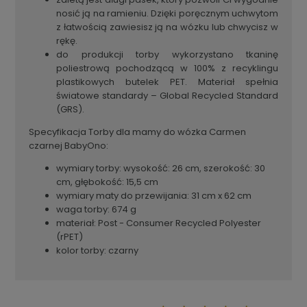
nosić ją na ramieniu. Dzięki poręcznym uchwytom
z łatwością zawiesisz ją na wózku lub chwycisz w
rękę.
do produkcji torby wykorzystano tkaninę
poliestrową pochodzącą w 100% z recyklingu
plastikowych butelek PET. Materiał spełnia
światowe standardy – Global Recycled Standard
(GRS).
Specyfikacja Torby dla mamy do wózka Carmen
czarnej BabyOno:
wymiary torby: wysokość: 26 cm, szerokość: 30
cm, głębokość: 15,5 cm
wymiary maty do przewijania: 31 cm x 62 cm
waga torby: 674 g
materiał: Post - Consumer Recycled Polyester
(rPET)
kolor torby: czarny