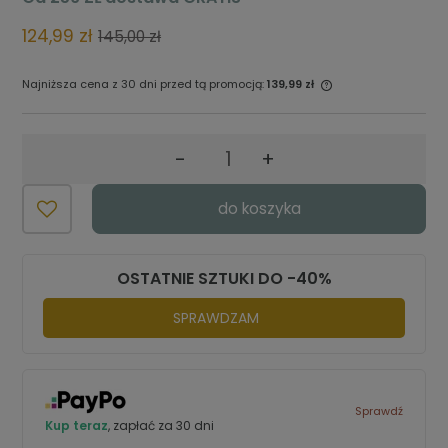
124,99 zł
145,00 zł
Najniższa cena z 30 dni przed tą promocją:
139,99 zł
Jeżeli produkt jest sprzedawany
krócej niż 30 dni, wyświetlana jest
najniższa cena od momentu, kiedy
-
+
produkt pojawił się w sprzedaży.
do koszyka
OSTATNIE SZTUKI DO -40%
SPRAWDZAM
Sprawdź
Kup teraz
, zapłać za 30 dni