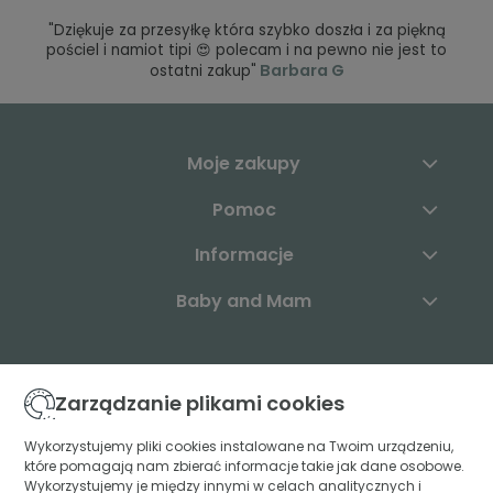
"Dziękuje za przesyłkę która szybko doszła i za piękną
pościel i namiot tipi 😍 polecam i na pewno nie jest to
Barbara G
ostatni zakup"
Moje zakupy
Pomoc
Informacje
Baby and Mam
Skontaktuj się z nami:
Zarządzanie plikami cookies
+48 883 003 904
Wykorzystujemy pliki cookies instalowane na Twoim urządzeniu,
które pomagają nam zbierać informacje takie jak dane osobowe.
kontakt@babyandmam.pl
Wykorzystujemy je między innymi w celach analitycznych i