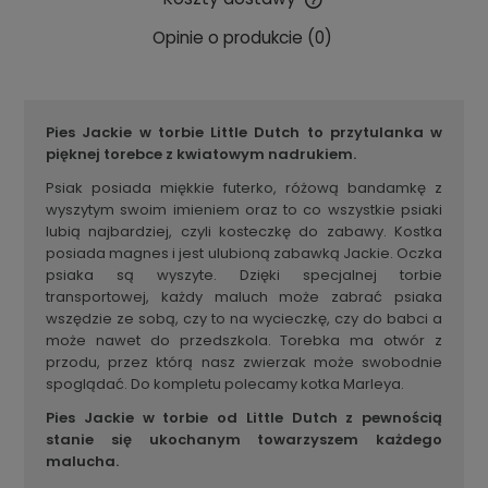
Cena nie zawiera ewentualnych kosztów płatności
Opinie o produkcie (0)
Pies Jackie w torbie Little Dutch to przytulanka w
pięknej torebce z kwiatowym nadrukiem.
P
siak posiada miękkie futerko, różową bandamkę z
wyszytym swoim imieniem oraz to co wszystkie psiaki
lubią najbardziej, czyli kosteczkę do zabawy. Kostka
posiada magnes i jest ulubioną zabawką Jackie. Oczka
psiaka są wyszyte. Dzięki specjalnej torbie
transportowej, każdy maluch może zabrać psiaka
wszędzie ze sobą, czy to na wycieczkę, czy do babci a
może nawet do przedszkola. Torebka ma otwór z
przodu, przez którą nasz zwierzak może swobodnie
spoglądać. Do kompletu polecamy kotka Marleya.
Pies Jackie w torbie od Little Dutch z pewnością
stanie się ukochanym towarzyszem każdego
malucha.