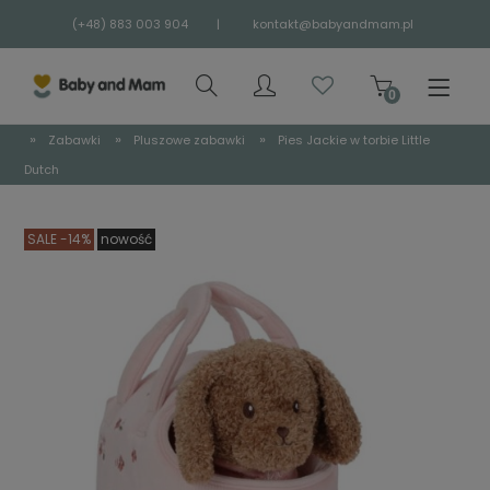
(+48) 883 003 904
|
kontakt@babyandmam.pl
»
»
»
Zabawki
Pluszowe zabawki
Pies Jackie w torbie Little
Dutch
SALE -14%
nowość