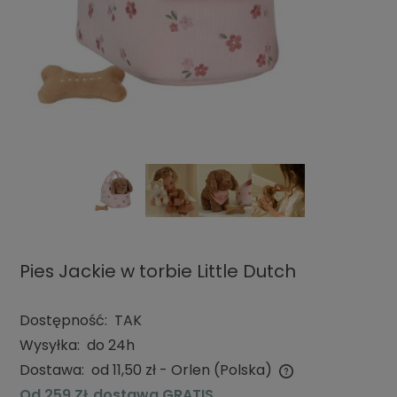
Pies Jackie w torbie Little Dutch
Dostępność:
TAK
Wysyłka:
do 24h
Dostawa:
od 11,50 zł
- Orlen
(Polska)
Cena nie zawiera ewentualnych kosztów płatności
Od 259 ZŁ dostawa GRATIS