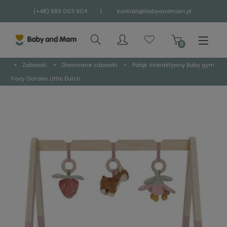
(+48) 883 003 904
|
kontakt@babyandmam.pl
»
»
»
Zabawki
Drewniane zabawki
Pałąk interaktywny Baby gym
Fairy Garden Little Dutch