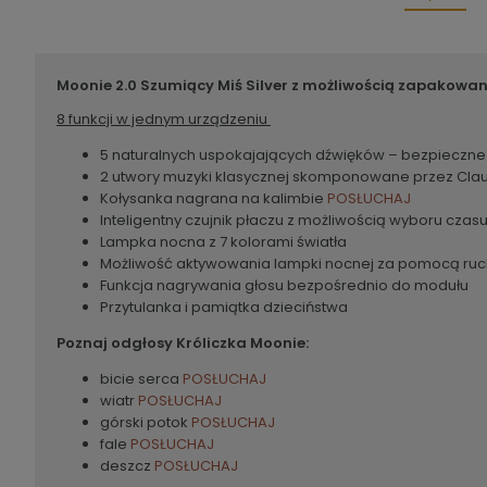
Moonie 2.0 Szumiący Miś Silver z możliwością zapakowa
8 funkcji w jednym urządzeniu
5 naturalnych uspokajających dźwięków – bezpieczne n
2 utwory muzyki klasycznej skomponowane przez Claude
Kołysanka nagrana na kalimbie
POSŁUCHAJ
Inteligentny czujnik płaczu z możliwością wyboru czas
Lampka nocna z 7 kolorami światła
Możliwość aktywowania lampki nocnej za pomocą ruch
Funkcja nagrywania głosu bezpośrednio do modułu
Przytulanka i pamiątka dzieciństwa
Poznaj
odgłosy Króliczka Moonie:
bicie serca
POSŁUCHAJ
wiatr
POSŁUCHAJ
górski potok
POSŁUCHAJ
fale
POSŁUCHAJ
deszcz
POSŁUCHAJ