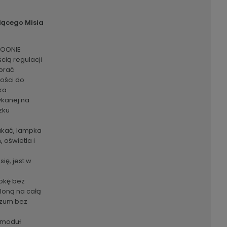
iącego Misia
MOONIE
cią regulacji
brać
ości do
ka
ykanej na
zku
akać, lampka
 oświetla i
ię, jest w
pkę bez
aloną na całą
szum bez
 moduł