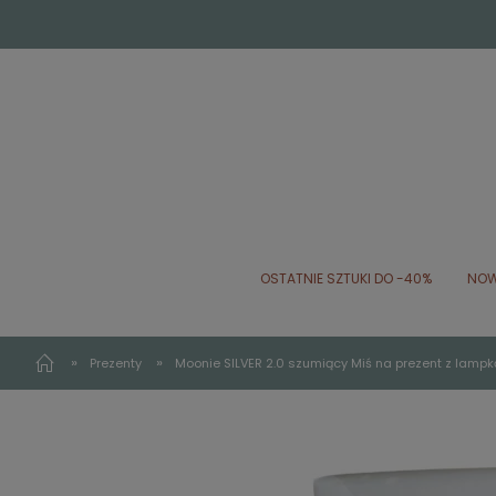
OSTATNIE SZTUKI DO -40%
NOW
»
»
Prezenty
Moonie SILVER 2.0 szumiący Miś na prezent z lampk