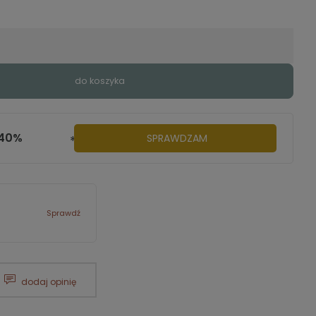
do koszyka
-40%
SPRAWDZAM
********
Sprawdź
dodaj opinię