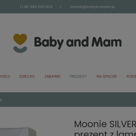
(+48) 883 003 904
|
kontakt@babyandmam.pl
OŚCI
DZIECKO
ZABAWKI
PREZENTY
NA SPACER
RODZ
ą
Moonie SILVER
prezent z la