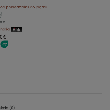
d poniedziałku do piątku.
⭐⭐
tności
ukcie (0)