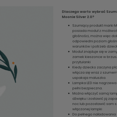
Dlaczego warto wybrać Szum
Moonie Silver 2.0?
Szumiący produkt marki 
posiada moduł z możliwoś
głośności, można więc do
odpowiedni poziom głośn
warunków i potrzeb dziec
Moduł znajduje się w zam
zamek kieszonce w brzus
przytulanki
Kiedy dziecko zaczyna pł
włącza się wraz z szumem,
uspakaja maluszka.
Lampka LED nie nagrzewa s
pełni bezpieczna.
Można włączyć samą lam
dźwięku i zostawić ją zap
noc lub pozostawić sam 
włączonej lampki
Do pełnego naładowania