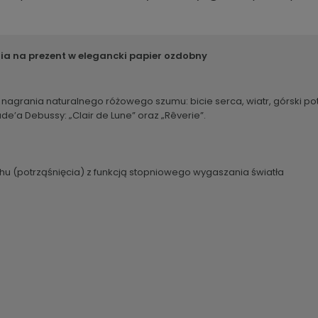
Cena nie zawiera ew
kosztów płatności
nia na prezent
w elegancki papier ozdobny
agrania naturalnego różowego szumu: bicie serca, wiatr, górski poto
’a Debussy: „Clair de Lune” oraz „Rêverie”.
u
u (potrząśnięcia) z funkcją stopniowego wygaszania światła