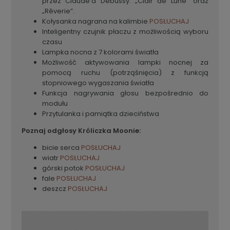
przez Claude’a Debussy: „Clair de Lune” oraz
„Rêverie”.
Kołysanka nagrana na kalimbie
POSŁUCHAJ
Inteligentny czujnik płaczu z możliwością wyboru
czasu
Lampka nocna z 7 kolorami światła
Możliwość aktywowania lampki nocnej za
pomocą ruchu (potrząśnięcia) z funkcją
stopniowego wygaszania światła
Funkcja nagrywania głosu bezpośrednio do
modułu
Przytulanka i pamiątka dzieciństwa
Poznaj
odgłosy Króliczka Moonie:
bicie serca
POSŁUCHAJ
wiatr
POSŁUCHAJ
górski potok
POSŁUCHAJ
fale
POSŁUCHAJ
deszcz
POSŁUCHAJ