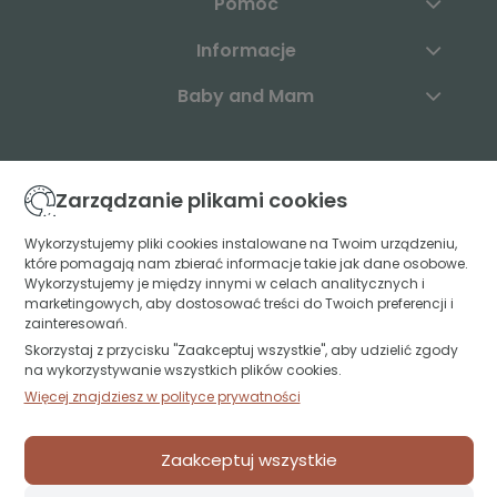
Pomoc
Informacje
Baby and Mam
Skontaktuj się z nami:
Zarządzanie plikami cookies
+48 883 003 904
Wykorzystujemy pliki cookies instalowane na Twoim urządzeniu,
które pomagają nam zbierać informacje takie jak dane osobowe.
kontakt@babyandmam.pl
Wykorzystujemy je między innymi w celach analitycznych i
marketingowych, aby dostosować treści do Twoich preferencji i
zainteresowań.
Skorzystaj z przycisku "Zaakceptuj wszystkie", aby udzielić zgody
Znajdź nas:
na wykorzystywanie wszystkich plików cookies.
Więcej znajdziesz w polityce prywatności
Św. Jerzego 49A lok. U1
15-349 Białystok
Zaakceptuj wszystkie
projekt i realizacja:
oprogramowanie:
Shoper