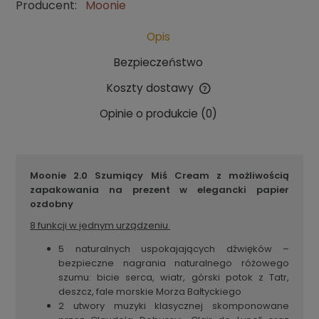
Producent:
Moonie
Opis
Bezpieczeństwo
Koszty dostawy
Cena nie zawiera ewentualnych kosztów płatności
Opinie o produkcie (0)
Moonie 2.0 Szumiący Miś Cream z możliwością
zapakowania na prezent
w elegancki papier
ozdobny
8 funkcji w jednym urządzeniu
5 naturalnych uspokajających dźwięków –
bezpieczne nagrania naturalnego różowego
szumu: bicie serca, wiatr, górski potok z Tatr,
deszcz, fale morskie Morza Bałtyckiego
2 utwory muzyki klasycznej skomponowane