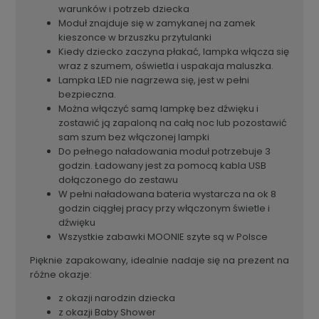
warunków i potrzeb dziecka
Moduł znajduje się w zamykanej na zamek
kieszonce w brzuszku przytulanki
Kiedy dziecko zaczyna płakać, lampka włącza się
wraz z szumem, oświetla i uspakaja maluszka.
Lampka LED nie nagrzewa się, jest w pełni
bezpieczna.
Można włączyć samą lampkę bez dźwięku i
zostawić ją zapaloną na całą noc lub pozostawić
sam szum bez włączonej lampki
Do pełnego naładowania moduł potrzebuje 3
godzin. Ładowany jest za pomocą kabla USB
dołączonego do zestawu
W pełni naładowana bateria wystarcza na ok 8
godzin ciągłej pracy przy włączonym świetle i
dźwięku
Wszystkie zabawki MOONIE szyte są w Polsce
Pięknie zapakowany, idealnie nadaje się na prezent na
różne okazje:
z okazji narodzin dziecka
z okazji Baby Shower