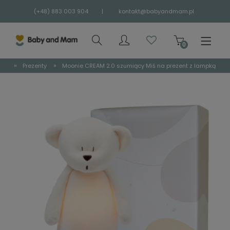
(+48) 883 003 904
|
kontakt@babyandmam.pl
»
»
Prezenty
Moonie CREAM 2.0 szumiący Miś na prezent z lampką