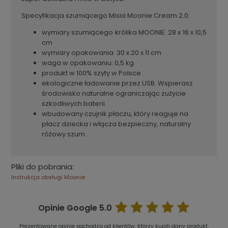
Specyfikacja szumiącego Misia Moonie Cream 2.0:
wymiary szumiącego królika MOONIE:
28 x 16 x 10,5
cm
wymiary opakowania:
30 x 20 x 11 cm
waga w opakowaniu:
0,5 kg
produkt w 100% szyty w Polsce
ekologiczne ładowanie przez USB. Wspierasz
środowisko naturalne ograniczając zużycie
szkodliwych baterii.
wbudowany czujnik płaczu, który reaguje na
płacz dziecka i włącza bezpieczny, naturalny
różowy szum.
Pliki do pobrania:
Instrukcja obsługi Moonie
Opinie Google
5.0
Prezentowane opinie pochodzą od klientów, którzy kupili dany produkt.