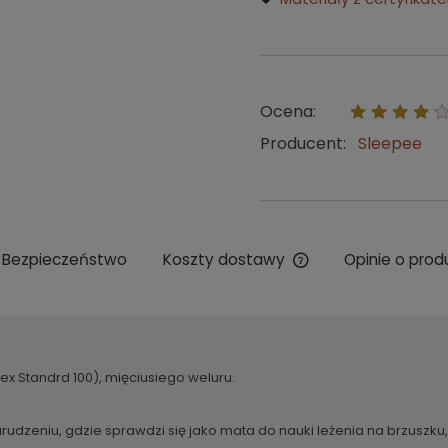
Ocena:
Producent:
Sleepee
Bezpieczeństwo
Koszty dostawy
Opinie o prod
Cena nie zawiera ew
kosztów płatności
x Standrd 100), mięciusiego weluru.
udzeniu, gdzie sprawdzi się jako mata do nauki leżenia na brzuszku,