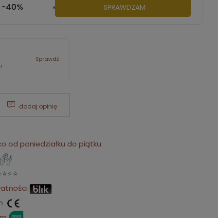
O -40%
SPRAWDZAM
********
Sprawdź
i
dodaj opinię
 od poniedziałku do piątku.
⭐⭐⭐⭐
łatności
m
em