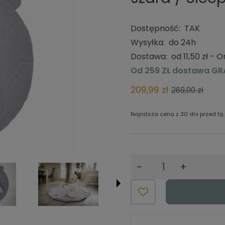
Dostępność:
TAK
Wysyłka:
do 24h
Dostawa:
od 11,50 zł
- O
Od 259 ZŁ dostawa GR
Cena nie zawiera
209,99 zł
kosztów płatności
269,00 zł
Najniższa cena z 30 dni przed tą
Jeżeli produkt j
krócej niż 30 dni
najniższa cena 
-
+
produkt pojawił 