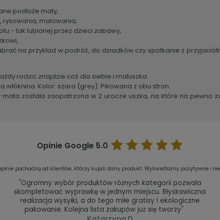
wane podłoże maty,
y, rysowania, malowania,
 - tak lubianej przez dzieci zabawy,
zkowi,
ć na przykład w podróż, do dziadków czy spotkanie z przyjaciółmi
ażdy rodzic znajdzie coś dla siebie i maluszka.
 włóknina. Kolor: szara (grey). Pikowana z obu stron.
aby mata została zaopatrzona w 2 urocze uszka, na które na pewno 
Opinie Google
5.0
pinie pochodzą od klientów, którzy kupili dany produkt. Wyświetlamy pozytywne i ne
"Ogromny wybór produktów różnych kategorii pozwala
skompletować wyprawkę w jednym miejscu. Błyskawiczna
realizacja wysyłki, a do tego miłe gratisy i ekologiczne
pakowanie. Kolejna lista zakupów już się tworzy"
Katarzyna D