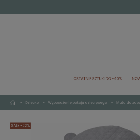
OSTATNIE SZTUKI DO -40%
NOW
»
»
»
Dziecko
Wyposażenie pokoju dziecięcego
Mata do zaba
SALE -22%