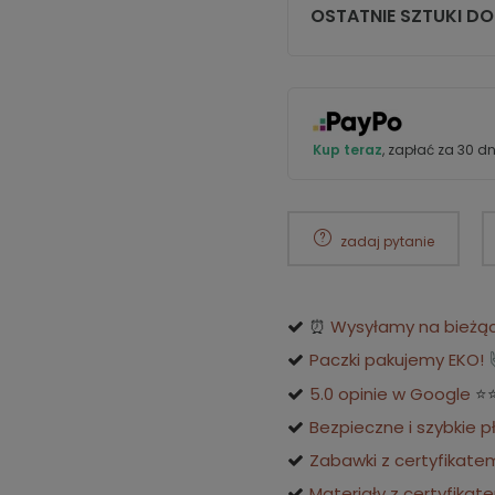
OSTATNIE SZTUKI D
Kup teraz
, zapłać za 30 dn
zadaj pytanie
⏰
Wysyłamy na bieżąco
Paczki pakujemy EKO!
5.0 opinie w Google
⭐
Bezpieczne i szybkie p
Zabawki z certyfikate
Materiały z certyfikat