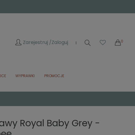
0
Zarejestruj /
Zaloguj
|
ICE
WYPRAWKI
PROMOCJE
awy Royal Baby Grey -
pee