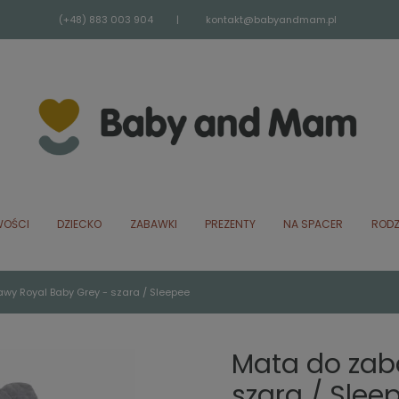
(+48) 883 003 904
|
kontakt@babyandmam.pl
OŚCI
DZIECKO
ZABAWKI
PREZENTY
NA SPACER
RODZ
wy Royal Baby Grey - szara / Sleepee
Mata do zab
szara / Slee