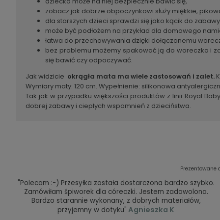
dziecko może na niej bezpiecznie bawić się,
zobacz jak dobrze obpoczynkowi służy miękkie, piko
dla starszych dzieci sprawdzi się jako kącik do zabaw
może być podłożem na przykład dla domowego namiotu
łatwa do przechowywania dzięki dołączonemu worec
bez problemu możemy spakować ją do woreczka i zabra
się bawić czy odpoczywać.
Jak widzicie
okrągła mata ma wiele zastosowań i zalet.
K
Wymiary maty: 120 cm. Wypełnienie: silikonowa antyalergiczna
Tak jak w przypadku większości produktów z linii Royal B
dobrej zabawy i cieplych wspomnień z dzieciństwa.
Prezentowane o
"Polecam :-) Przesyłka została dostarczona bardzo szybko.
Zamówiłam śpiworek dla córeczki. Jestem zadowolona.
Bardzo starannie wykonany, z dobrych materiałów,
Agnieszka K
przyjemny w dotyku"