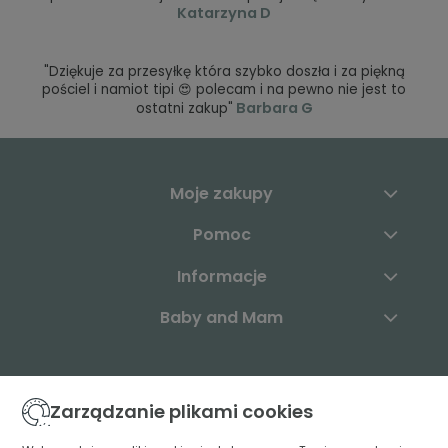
Katarzyna D
"Dziękuje za przesyłkę która szybko doszła i za piękną
pościel i namiot tipi 😍 polecam i na pewno nie jest to
Barbara G
ostatni zakup"
Moje zakupy
Pomoc
Informacje
Baby and Mam
Skontaktuj się z nami:
Zarządzanie plikami cookies
+48 883 003 904