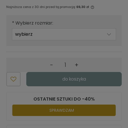
Najniższa cena z 30 dni przed tą promocją:
69,30 zł
Jeżeli produkt jest sprzedawany
krócej niż 30 dni, wyświetlana jest
*
Wybierz rozmiar:
najniższa cena od momentu, kiedy
produkt pojawił się w sprzedaży.
-
+
do koszyka
OSTATNIE SZTUKI DO -40%
SPRAWDZAM