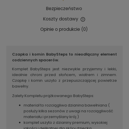
Bezpieczeństwo
Koszty dostawy
Cena nie zawiera ewentualnych kosztów płatności
Opinie o produkcie (0)
Czapka i komin BabySteps to nieodłączny element
codziennych spacerów.
Komplet BabySteps jest niezwykle przyjemny i lekki,
idealnie chroni przed słońcem, wiatrem i zimnem.
Czapkę i komin uszyto z przepuszczającej powietrze
bawełny.
Zalety Kompletu prążkowanego BabySteps:
materiał to rozciągliwa dzianina bawełniana (
posłuży kilka sezonów z uwagi na rozciągliwość
materiału i przemyślany krój )
komplet uszyto z dzianiny premium, wysokiej
jakości i delikatnej dla skóry dziecka