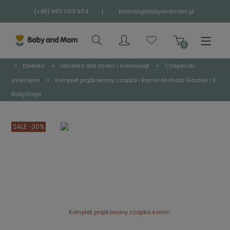
(+48) 883 003 904
|
kontakt@babyandmam.pl
»
»
»
Dziecko
Ubranka dla dzieci i niemowląt
Czapeczki
»
dziecięce
Komplet prążkowany czapka i komin Animals Garden r.S
BabySteps
SALE -30%