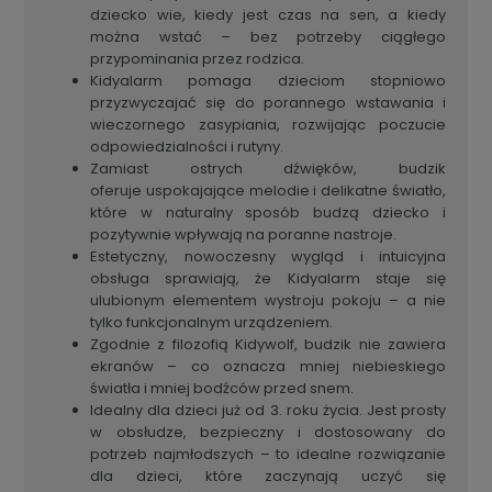
dziecko wie, kiedy jest czas na sen, a kiedy
można wstać – bez potrzeby ciągłego
przypominania przez rodzica.
Kidyalarm pomaga dzieciom stopniowo
przyzwyczajać się do porannego wstawania i
wieczornego zasypiania, rozwijając poczucie
odpowiedzialności i rutyny.
Zamiast ostrych dźwięków, budzik
oferuje uspokajające melodie i delikatne światło,
które w naturalny sposób budzą dziecko i
pozytywnie wpływają na poranne nastroje.
Estetyczny, nowoczesny wygląd i intuicyjna
obsługa sprawiają, że Kidyalarm staje się
ulubionym elementem wystroju pokoju – a nie
tylko funkcjonalnym urządzeniem.
Zgodnie z filozofią Kidywolf, budzik nie zawiera
ekranów – co oznacza mniej niebieskiego
światła i mniej bodźców przed snem.
Idealny dla dzieci już od 3. roku życia. Jest prosty
w obsłudze, bezpieczny i dostosowany do
potrzeb najmłodszych – to idealne rozwiązanie
dla dzieci, które zaczynają uczyć się