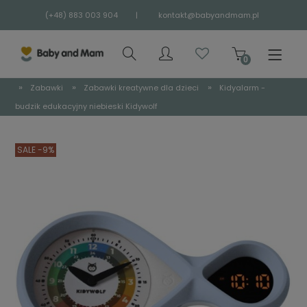
(+48) 883 003 904
|
kontakt@babyandmam.pl
»
»
»
Zabawki
Zabawki kreatywne dla dzieci
Kidyalarm -
budzik edukacyjny niebieski Kidywolf
SALE -9%