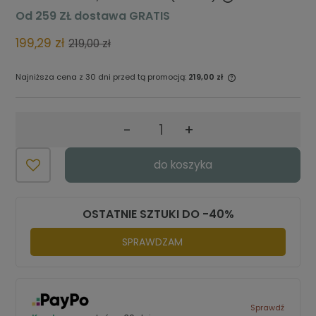
Cena nie zawiera ewentualnych kosztów płatności
Od 259 ZŁ dostawa GRATIS
199,29 zł
219,00 zł
Najniższa cena z 30 dni przed tą promocją:
219,00 zł
Jeżeli produkt jest sprzedawany
krócej niż 30 dni, wyświetlana jest
najniższa cena od momentu, kiedy
-
+
produkt pojawił się w sprzedaży.
do koszyka
OSTATNIE SZTUKI DO -40%
SPRAWDZAM
Sprawdź