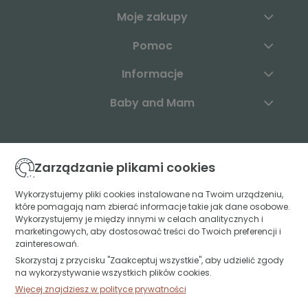
Moje zakupy
Pomoc
Informacje
Baby and Mam
Skontaktuj się z nami:
Zarządzanie plikami cookies
+48 883 003 904
Wykorzystujemy pliki cookies instalowane na Twoim urządzeniu,
które pomagają nam zbierać informacje takie jak dane osobowe.
kontakt@babyandmam.pl
Wykorzystujemy je między innymi w celach analitycznych i
marketingowych, aby dostosować treści do Twoich preferencji i
zainteresowań.
Skorzystaj z przycisku "Zaakceptuj wszystkie", aby udzielić zgody
Znajdź nas:
na wykorzystywanie wszystkich plików cookies.
Więcej znajdziesz w polityce prywatności
Św. Jerzego 49A lok. U1