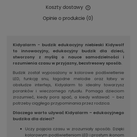
Koszty dostawy
Cena nie zawiera ewentualnych kosztów płatności
Opinie o produkcie (0)
Kidyalarm - budzik edukacyjny niebieski Kidywolf
to
innowacyjny, edukacyjny budzik dla dzieci,
stworzony z myślą o nauce samodzielności i
rozumienia czasu w przyjazny, bezstresowy sposób.
Budzik został wyposażony w kolorowe podświetlenie
LED, funkcję snu, łagodne melodie oraz łatwy w
obsłudze interfejs, Kidyalarm to idealny towarzysz
poranków i wieczornego rytuału. Pomaga dzieciom
zrozumieć, kiedy pora spać, a kiedy wstawać – bez
potrzeby ciągłego przypominania przez rodzica.
Dlaczego warto używać Kidyalarm – edukacyjnego
budzika dla dzieci?
Uczy pojęcia czasu w zrozumiały sposób. Dzięki
kolorowym podświetleniom LED i prostym ikonom