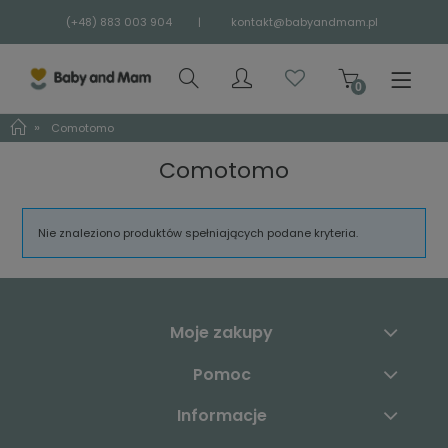
(+48) 883 003 904
|
kontakt@babyandmam.pl
»
Comotomo
Comotomo
Nie znaleziono produktów spełniających podane kryteria.
Moje zakupy
Pomoc
Informacje