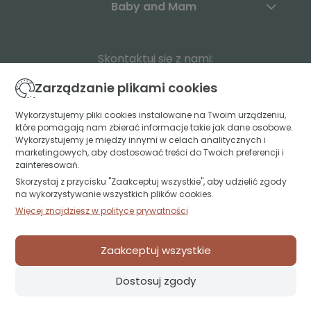
Baby and Mam
Skontaktuj się z nami:
Zarządzanie plikami cookies
+48 883 003 904
Wykorzystujemy pliki cookies instalowane na Twoim urządzeniu,
kontakt@babyandmam.pl
które pomagają nam zbierać informacje takie jak dane osobowe.
Wykorzystujemy je między innymi w celach analitycznych i
marketingowych, aby dostosować treści do Twoich preferencji i
zainteresowań.
Znajdź nas:
Skorzystaj z przycisku "Zaakceptuj wszystkie", aby udzielić zgody
na wykorzystywanie wszystkich plików cookies.
Św. Jerzego 49A lok. U1
Więcej znajdziesz w polityce prywatności
15-349 Białystok
projekt i realizacja:
oprogramowanie:
Shoper
Zaakceptuj wszystkie
Dostosuj zgody
Darmowa
dostawa od 259 zł 👍