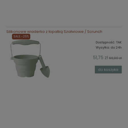
Silikonowe wiaderko z łopatką Szałwiowe / Scrunch
SALE -25%
Dostępność:
TAK
Wysyłka:
do 24h
51,75 zł
69,00 zł
do koszyka