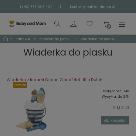
(+48) 883 003 904
|
kontakt@babyandmam.pl
»
»
»
Zabawki
Zabawki do piasku
Wiaderka do piasku
Wiaderka do piasku
Wiaderko z lodami Ocean World 14el. Little Dutch
nowość
Dostępność:
TAK
Wysyłka:
do 24h
69,00 zł
do koszyka