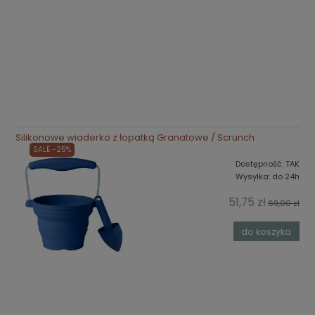
Silikonowe wiaderko z łopatką Granatowe / Scrunch
SALE -25%
Dostępność:
TAK
Wysyłka:
do 24h
51,75 zł
69,00 zł
do koszyka