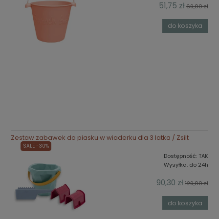
51,75 zł
69,00 zł
do koszyka
Zestaw zabawek do piasku w wiaderku dla 3 latka / Zsilt
SALE -30%
Dostępność:
TAK
Wysyłka:
do 24h
90,30 zł
129,00 zł
do koszyka