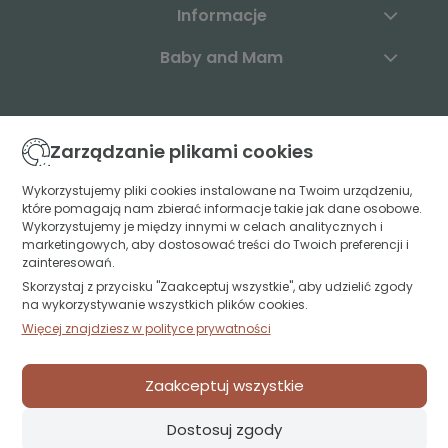
Informacje
Baby and Mam
Skontaktuj się z nami:
Zarządzanie plikami cookies
+48 883 003 904
Wykorzystujemy pliki cookies instalowane na Twoim urządzeniu,
które pomagają nam zbierać informacje takie jak dane osobowe.
kontakt@babyandmam.pl
Wykorzystujemy je między innymi w celach analitycznych i
marketingowych, aby dostosować treści do Twoich preferencji i
zainteresowań.
Skorzystaj z przycisku "Zaakceptuj wszystkie", aby udzielić zgody
Znajdź nas:
na wykorzystywanie wszystkich plików cookies.
Więcej znajdziesz w polityce prywatności
Św. Jerzego 49A lok. U1
15-349 Białystok
Zaakceptuj wszystkie
projekt i realizacja:
oprogramowanie:
Shoper
Dostosuj zgody