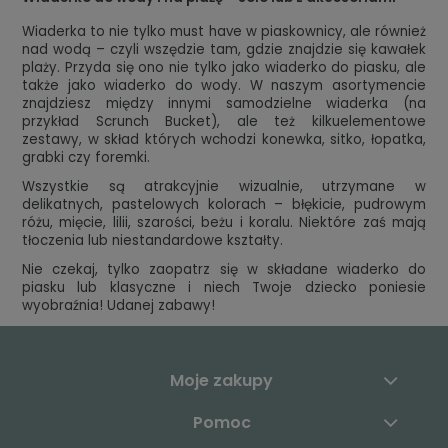
Wiaderka to nie tylko must have w piaskownicy, ale również
nad wodą – czyli wszędzie tam, gdzie znajdzie się kawałek
plaży. Przyda się ono nie tylko jako wiaderko do piasku, ale
także jako wiaderko do wody. W naszym asortymencie
znajdziesz między innymi samodzielne wiaderka (na
przykład Scrunch Bucket), ale też kilkuelementowe
zestawy, w skład których wchodzi konewka, sitko, łopatka,
grabki czy foremki.
Wszystkie są atrakcyjnie wizualnie, utrzymane w
delikatnych, pastelowych kolorach – błękicie, pudrowym
różu, mięcie, lilii, szarości, beżu i koralu. Niektóre zaś mają
tłoczenia lub niestandardowe kształty.
Nie czekaj, tylko zaopatrz się w składane wiaderko do
piasku lub klasyczne i niech Twoje dziecko poniesie
wyobraźnia! Udanej zabawy!
Moje zakupy
Pomoc