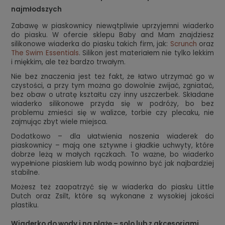
najmłodszych
Zabawę w piaskownicy niewątpliwie uprzyjemni wiaderko
do piasku. W ofercie sklepu Baby and Mam znajdziesz
silikonowe wiaderka do piasku takich firm, jak:
Scrunch
oraz
The Swim Essentials
. Silikon jest materiałem nie tylko lekkim
i miękkim, ale też bardzo trwałym.
Nie bez znaczenia jest też fakt, że łatwo utrzymać go w
czystości, a przy tym można go dowolnie zwijać, zgniatać,
bez obaw o utratę kształtu czy inny uszczerbek. Składane
wiaderko silikonowe przyda się w podróży, bo bez
problemu zmieści się w walizce, torbie czy plecaku, nie
zajmując zbyt wiele miejsca.
Dodatkowo – dla ułatwienia noszenia wiaderek do
piaskownicy – mają one sztywne i gładkie uchwyty, które
dobrze leżą w małych rączkach. To ważne, bo wiaderko
wypełnione piaskiem lub wodą powinno być jak najbardziej
stabilne.
Możesz też zaopatrzyć się w wiaderka do piasku Little
Dutch oraz Zsilt, które są wykonane z wysokiej jakości
plastiku.
Wiaderko do wody i na plażę – solo lub z akcesoriami